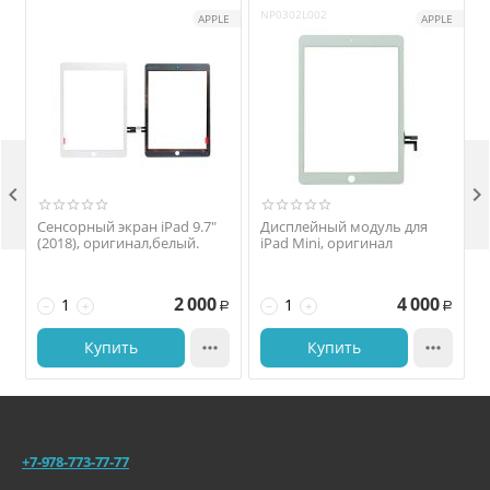
NP0302L002
APPLE
APPLE


Сенсорный экран iPad 9.7"
Дисплейный модуль для
(2018), оригинал,белый.
iPad Mini, оригинал
2 000
4 000
−
+
−
+
Р
Р
Купить

Купить

+7-978-773-77-77