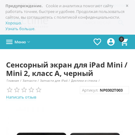
×

+7(978)
773-77-77
Симферополь
Предупреждение.
Cookie и аналитика помогают сайту
работать точнее, быстрее и удобнее. Продолжая пользоваться
сайтом, вы соглашаетесь с политикой конфиденциальности.

Хорошо
.
Узнать больше
.
0




Меню

Сенсорный экран для iPad Mini /
Mini 2, класс A, черный
Главная
/
Запчасти
/
Запчасти для iPad
/
Дисплеи и стекла
/
Артикул:
NP0302T003
Написать отзыв