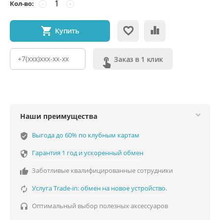
Кол-во:
−
+
Купить
Заказ в 1 клик
Наши преимущества
Выгода до 60% по клубным картам
verified_user
Гарантия 1 год и ускоренный обмен

Заботливые квалифицированные сотрудники

Услуга Trade-in: обмен на новое устройство.

Оптимальный выбор полезных аксессуаров
