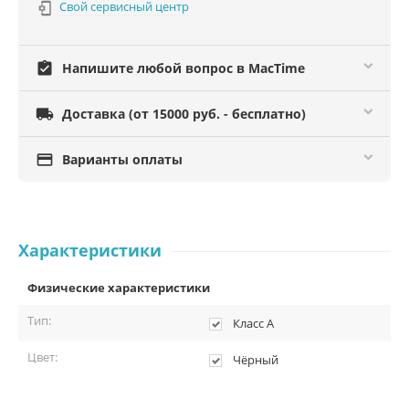
Свой сервисный центр

assignment_turned_in
Напишите любой вопрос в MacTime

Доставка (от 15000 руб. - бесплатно)

Варианты оплаты
Характеристики
Физические характеристики
Тип:
Класс А
Цвет:
Чёрный