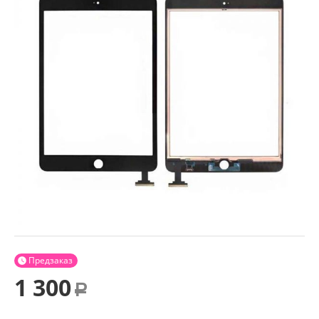
Предзаказ

1 300
Р