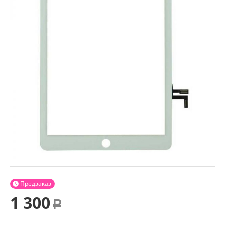
Предзаказ

1 300
Р