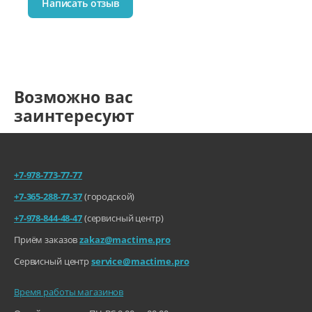
Написать отзыв
Возможно вас
заинтересуют
+7-978-773-77-77
+7-365-288-77-37
(городской)
+7-978-844-48-47
(сервисный центр)
Приём заказов
zakaz@mactime.pro
Сервисный центр
service@mactime.pro
Время работы магазинов