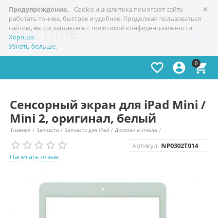
×

+7(978)
773-77-77
Симферополь
Предупреждение.
Cookie и аналитика помогают сайту
работать точнее, быстрее и удобнее. Продолжая пользоваться
сайтом, вы соглашаетесь с политикой конфиденциальности.

Хорошо
.
Узнать больше
.
0



Сенсорный экран для iPad Mini /
Mini 2, оригинал, белый
Главная
/
Запчасти
/
Запчасти для iPad
/
Дисплеи и стекла
/
Артикул:
NP0302T014
Написать отзыв