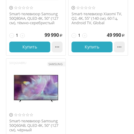


Smart-телевизор Samsung
Smart-телевизор Xiaomi TV,
50Q80AA, QLED 4K, 50" (127
Q2, 4K, 55" (140 см), 60 Гц,
см), тёмно-серебристый
Android TV, Global
99 990
49 990
−
+
−
+
Р
Р
Купить

Купить

50Q60ABRU
SAMSUNG

Smart-телевизор Samsung
50Q60AB, QLED 4K, 50" (127
см), чёрный