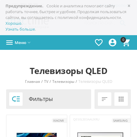
×

+7(978)
773-77-77
Симферополь
Предупреждение.
Cookie и аналитика помогают сайту
работать точнее, быстрее и удобнее. Продолжая пользоваться
сайтом, вы соглашаетесь с политикой конфиденциальности.

Хорошо
.
Узнать больше
.
0




Меню

Телевизоры QLED
/
/
/
Телевизоры QLED
Главная
TV
Телевизоры

Фильтры


QE50LS03AAUXRU
XIAOMI
SAMSUNG