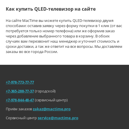
Как купить QLED-телевизор на сайте
На сайте MacTime вы можете купить QLED-телевизор двумя
способами: оставив заявку через форму покупки в 1 клик (от вас
потребуется только номер телефона) или же оформив заказ
через добавление выбранного товара в корзину. В обоих
случаях вам перезвонит наш менеджер и уточнит стоимость и
сроки доставки, а так же ответит на все вопросы. Мы доставляем
заказы во все города России.
+7-978-773-77-77
+7-365-288-77-37
(городской)
+7-978-844-48-47
(сервисный центр)
Приём заказов
zakaz@mactime.pro
Сервисный центр
service@mactime.pro