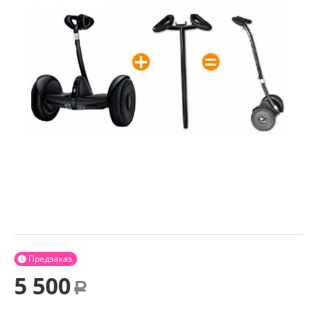
Предзаказ

5 500
Р