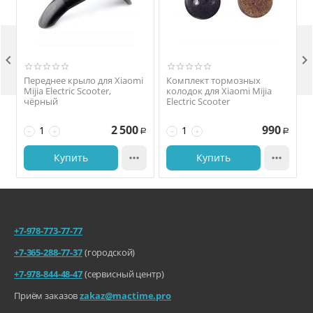


Переднее крыло для Xiaomi
Комплект тормозных
Mijia Electric Scooter,
колодок для Xiaomi Mijia
чёрный
Electric Scooter
2 500
990
−
+
−
+
Р
Р
Купить

Купить

+7-978-773-77-77
+7-365-288-77-37
(городской)
+7-978-844-48-47
(сервисный центр)
Приём заказов
zakaz@mactime.pro