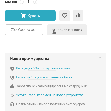
Кол-во:
−
+
Купить
Заказ в 1 клик
Наши преимущества
Выгода до 60% по клубным картам
verified_user
Гарантия 1 год и ускоренный обмен

Заботливые квалифицированные сотрудники

Услуга Trade-in: обмен на новое устройство.

Оптимальный выбор полезных аксессуаров
