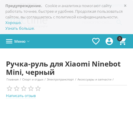
×

+7(978)
773-77-77
Симферополь
Предупреждение.
Cookie и аналитика помогают сайту
работать точнее, быстрее и удобнее. Продолжая пользоваться
сайтом, вы соглашаетесь с политикой конфиденциальности.

Хорошо
.
Узнать больше
.
0




Меню

Ручка-руль для Xiaomi Ninebot
Mini, черный
Главная
/
Спорт и отдых
/
Электротранспорт
/
Аксессуары и запчасти
/
Написать отзыв