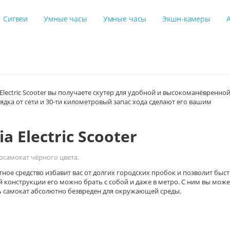
Сигвеи
Умные часы
Умные часы
Экшн-камеры
Electric Scooter вы получаете скутер для удобной и высокоманёвренно
ядка от сети и 30-ти километровый запас хода сделают его вашим
ia Electric Scooter
осамокат чёрного цвета.
ное средство избавит вас от долгих городских пробок и позволит быс
 конструкции его можно брать с собой и даже в метро. С ним вы може
дь самокат абсолютно безвреден для окружающей среды.