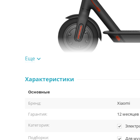
Еще

Характеристики
Вес
Скорость
Основные
12,5
25
Бренд:
Xiaomi
кг
к
Гарантия:
12 месяцев
Категория:
Электр
Подборки:
Для му