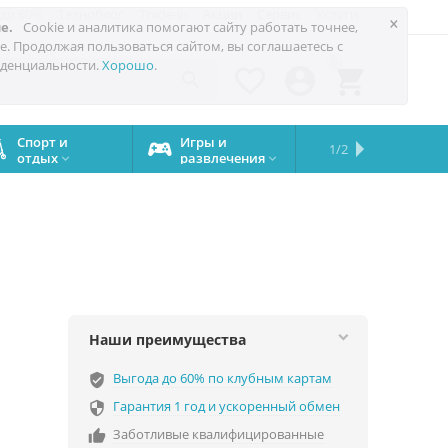
 до 60%
Техноблог
Trade-in
Акции
Сервис
Услуги
×
е.
Cookie и аналитика помогают сайту работать точнее,
е. Продолжая пользоваться сайтом, вы соглашаетесь с
0
денциальности.
Хорошо
.




Спорт и
Игры и
Сервисный
Сравните
Подарки
Запчасти
Бренды
1/2

отдых
развлечения
центр
iPhone
на все


случаи
Наши преимущества
Выгода до 60% по клубным картам
verified_user
Гарантия 1 год и ускоренный обмен

Заботливые квалифицированные
