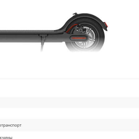
Запас хода
Складна
30
3
м/ч
км
отранспорт
жчины