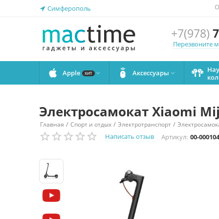
О
Симферополь
+7(978)
7
Перезвоните 
На
Apple
Аксессуары


ХИТ
кол
Электросамокат Xiaomi Miji
/
/
/
Главная
Спорт и отдых
Электротранспорт
Электросамок
Написать отзыв
Артикул:
00-00010