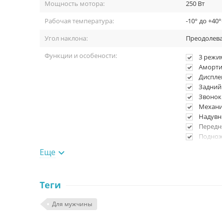
Мощность мотора:
250 Вт
Рабочая температура:
-10° до +40
Угол наклона:
Преодолева
Функции и особености:
3 режи
Аморти
Диспле
Задний
Звонок
Механи
Идеал
Надувн
Передн
В конструкции всё предусмотрено: зарядка от розе
Подно
светоотр
Ручной
Еще

Светод
Питание и подключение
Теги
Подключение смартфона:
Bluetooth
Для мужчины
Емкость аккумулятора:
5100 мАч