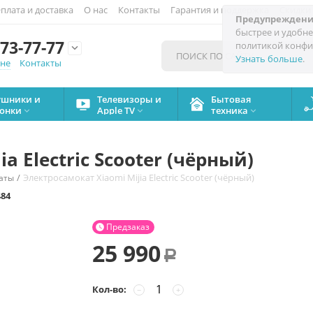
плата и доставка
О нас
Контакты
Гарантия и поддержка
Скидки
Предупреждени
быстрее и удобне
73-77-77
политикой конфи

Узнать больше
.
мне
Контакты
ушники и
Телевизоры и
Бытовая
онки
Apple TV
техника



a Electric Scooter (чёрный)
/
Электросамокат Xiaomi Mijia Electric Scooter (чёрный)
аты
484
Предзаказ

25 990
Р
Кол-во:
−
+