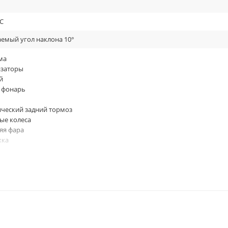
°С
емый угол наклона 10°
ма
заторы
й
 фонарь
Дизайн
ческий задний тормоз
ьные размеры и линии.
ые колеса
яя фара
тки, сигнал, подножка, дисковые тормоза, освещение, стоп-сигнал и
жка
ажающие красные полоски.
 тормоз
иодная подсветка