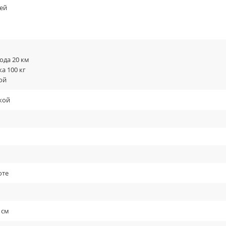
ей
ода 20 км
а 100 кг
ой
кой
оте
 см