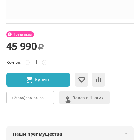
Предзаказ

45 990
Р
Кол-во:
−
+
Купить
Заказ в 1 клик
Наши преимущества