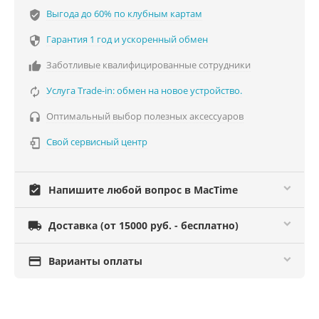
Выгода до 60% по клубным картам
verified_user
Гарантия 1 год и ускоренный обмен

Заботливые квалифицированные сотрудники

Услуга Trade-in: обмен на новое устройство.

Оптимальный выбор полезных аксессуаров

Свой сервисный центр

assignment_turned_in
Напишите любой вопрос в MacTime

Доставка (от 15000 руб. - бесплатно)

Варианты оплаты