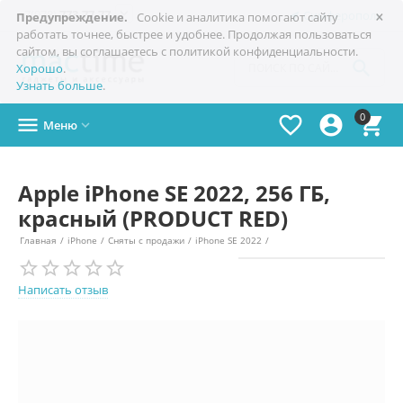
×

+7(978)
773-77-77
Симферополь
Предупреждение.
Cookie и аналитика помогают сайту
работать точнее, быстрее и удобнее. Продолжая пользоваться
сайтом, вы соглашаетесь с политикой конфиденциальности.

Хорошо
.
Узнать больше
.
0




Меню

Apple iPhone SE 2022, 256 ГБ,
красный (PRODUCT RED)
Главная
/
iPhone
/
Сняты с продажи
/
iPhone SE 2022
/
Написать отзыв