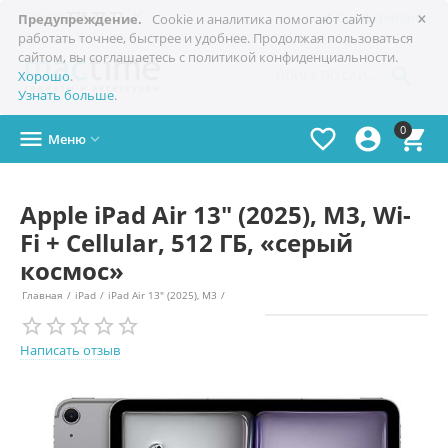
×

+7(978)
773-77-77
Симферополь
Предупреждение.
Cookie и аналитика помогают сайту
работать точнее, быстрее и удобнее. Продолжая пользоваться
сайтом, вы соглашаетесь с политикой конфиденциальности.

Хорошо
.
Узнать больше
.
0




Меню

Apple iPad Air 13" (2025), M3, Wi-
Fi + Cellular, 512 ГБ, «серый
космос»
Главная
/
iPad
/
iPad Air 13" (2025), M3
/
Написать отзыв