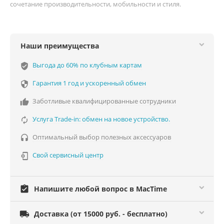
сочетание производительности, мобильности и стиля.
Наши преимущества
Выгода до 60% по клубным картам
verified_user
Гарантия 1 год и ускоренный обмен

Заботливые квалифицированные сотрудники

Услуга Trade-in: обмен на новое устройство.

Оптимальный выбор полезных аксессуаров

Свой сервисный центр

assignment_turned_in
Напишите любой вопрос в MacTime

Доставка (от 15000 руб. - бесплатно)