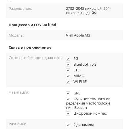
Разрешение:
2732×2048 пикселей, 264
пикселя на дюйм
Процессор и ОЗУ на iPad
Модель:
Чип Apple M3
Связь и подключение
Сотовая и беспроводная сеть:
5G
Bluetooth 5.3
LTE
MIMO
Wi-Fi 6E
Навигация:
GPS
Функция точного оп
ределения местоположе
ния iBeacon
Цифровой компас
Разъемы:
2 динамика