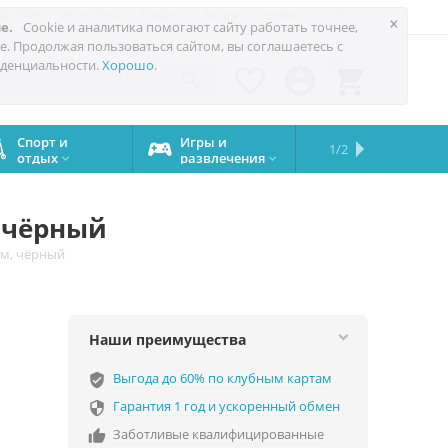
 до 60%
Техноблог
Trade-in
Акции
Сервис
Услуги
×
е.
Cookie и аналитика помогают сайту работать точнее,
е. Продолжая пользоваться сайтом, вы соглашаетесь с
0
денциальности.
Хорошо
.




Спорт и
Игры и
Сервисный
Сравните
Подарки
Запчасти
Бренды
1/2

отдых
развлечения
центр
iPhone
на все


случаи
, чёрный
ом, чёрный
Наши преимущества
Выгода до 60% по клубным картам
verified_user
Гарантия 1 год и ускоренный обмен

Заботливые квалифицированные
