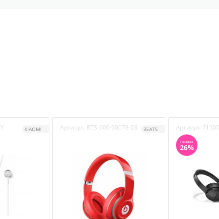
TY
Артикул:
BTS-900-00078-03
Артикул:
71505
XIAOMI
BEATS
СКИДКА
26%