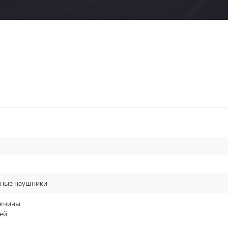
 через разъём mini Jack.
ном, чёрный.
ные наушники
жчины
ей