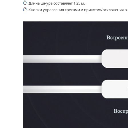
Длина шнура составляет 1.25 м.
Кнопки управления треками и принятия/отклонения в