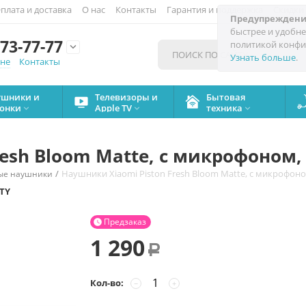
плата и доставка
О нас
Контакты
Гарантия и поддержка
Скидки
Предупреждени
быстрее и удобне
73-77-77
политикой конфи

Узнать больше
.
мне
Контакты
ушники и
Телевизоры и
Бытовая
онки
Apple TV
техника



resh Bloom Matte, с микрофоном
/
Наушники Xiaomi Piston Fresh Bloom Matte, с микрофон
ые наушники
TY
Предзаказ

1 290
Р
Кол-во:
−
+