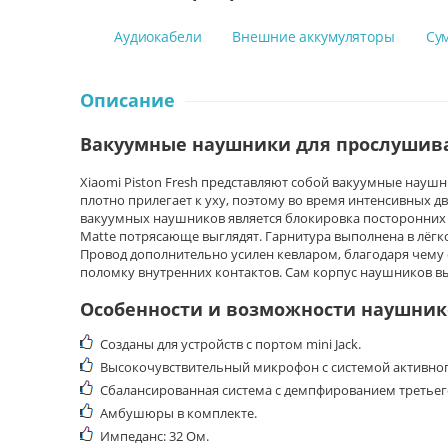
Аудиокабели
Внешние аккумуляторы
Су
Описание
Вакуумные наушники для прослушива
Xiaomi Piston Fresh представляют собой вакуумные науш
плотно прилегает к уху, поэтому во время интенсивных 
вакуумных наушников является блокировка посторонних 
Matte потрясающе выглядят. Гарнитура выполнена в лёгк
Провод дополнительно усилен кевларом, благодаря чему 
поломку внутренних контактов. Сам корпус наушников в
Особенности и возможности наушник
Созданы для устройств с портом mini Jack.
Высокочувствительный микрофон с системой активно
Сбалансированная система с демпфированием третьег
Амбушюры в комплекте.
Импеданс: 32 Ом.