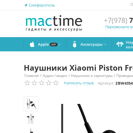
О
Симферополь
+7(978)
7
Перезвоните 
На
Apple
Аксессуары


ХИТ
кол
Наушники Xiaomi Piston F
/
/
/
Главная
Аудио / видео
Наушники и гарнитуры
Проводн
Написать отзыв
Артикул:
ZBW4354