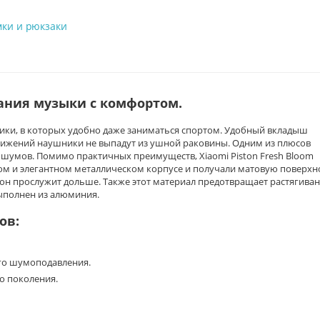
мки и рюкзаки
ния музыки с комфортом.
ники, в которых удобно даже заниматься спортом. Удобный вкладыш
движений наушники не выпадут из ушной раковины. Одним из плюсов
шумов. Помимо практичных преимуществ, Xiaomi Piston Fresh Bloom
ом и элегантном металлическом корпусе и получали матовую поверхн
он прослужит дольше. Также этот материал предотвращает растягиван
ыполнен из алюминия.
ов:
го шумоподавления.
о поколения.