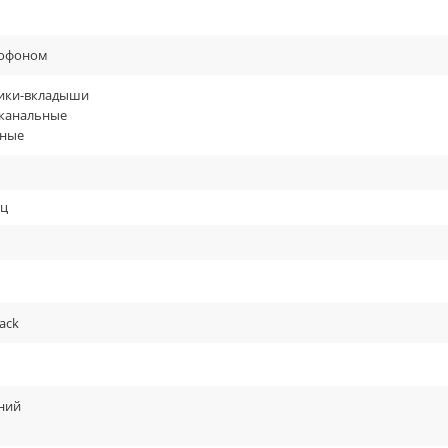
офоном
ики-вкладыши
канальные
ные
Гц
jack
ний