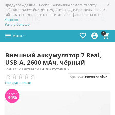
×

+7(978)
773-77-77
Симферополь
Предупреждение.
Cookie и аналитика помогают сайту
работать точнее, быстрее и удобнее. Продолжая пользоваться
сайтом, вы соглашаетесь с политикой конфиденциальности.

Хорошо
.
Узнать больше
.
0




Меню

Внешний аккумулятор 7 Real,
USB-A, 2600 мАч, чёрный
Главная
/
Аксессуары
/
Внешние аккумуляторы
/
СКИДКА
Артикул:
Powerbank-7
34%
Написать отзыв