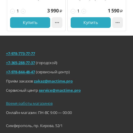
фонарик (белый)
3 990
1 590
−
+
−
+
Р
Р
Купить

Купить

+7-978-773-77-77
+7-365-288-77-37
(городской)
+7-978-844-48-47
(сервисный центр)
Приём заказов
zakaz@mactime.pro
Сервисный центр
service@mactime.pro
Время работы магазинов
Онлайн-магазин: ПН-ВС 9:00 — 00:00
Симферополь, пр. Кирова, 52/1