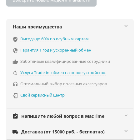
Наши преимущества
Выгода до 60% по клубным картам
verified_user
Гарантия 1 год и ускоренный обмен

Заботливые квалифицированные сотрудники

Услуга Trade-in: обмен на новое устройство.

Оптимальный выбор полезных аксессуаров

Свой сервисный центр

assignment_turned_in
Напишите любой вопрос в MacTime

Доставка (от 15000 руб. - бесплатно)