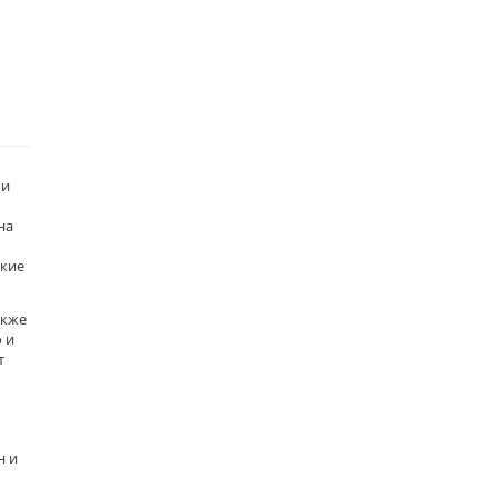
 и
на
акие
акже
 и
т
н и