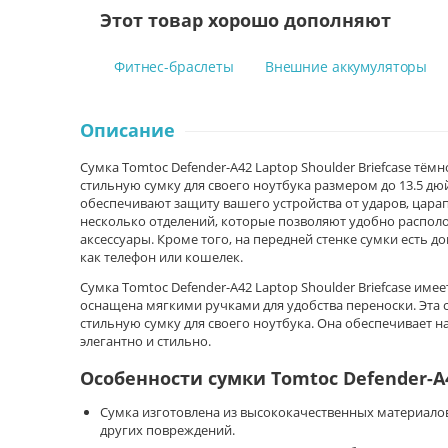
Этот товар хорошо дополняют
Фитнес-браслеты
Внешние аккумуляторы
Описание
Сумка Tomtoc Defender-A42 Laptop Shoulder Briefcase тём
стильную сумку для своего ноутбука размером до 13.5 д
обеспечивают защиту вашего устройства от ударов, цара
несколько отделений, которые позволяют удобно распол
аксессуары. Кроме того, на передней стенке сумки есть 
как телефон или кошелек.
Сумка Tomtoc Defender-A42 Laptop Shoulder Briefcase име
оснащена мягкими ручками для удобства переноски. Эта 
стильную сумку для своего ноутбука. Она обеспечивает н
элегантно и стильно.
Особенности сумки Tomtoc Defender-A4
Сумка изготовлена из высококачественных материалов
других повреждений.