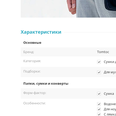
Характеристики
Основные
Бренд:
Tomtoc
Категория:
Сумки 
Подборки:
Для му
Папки, сумки и конверты
Форм-фактор:
Сумка
Особенности:
Водоне
Для ноу
С лямк