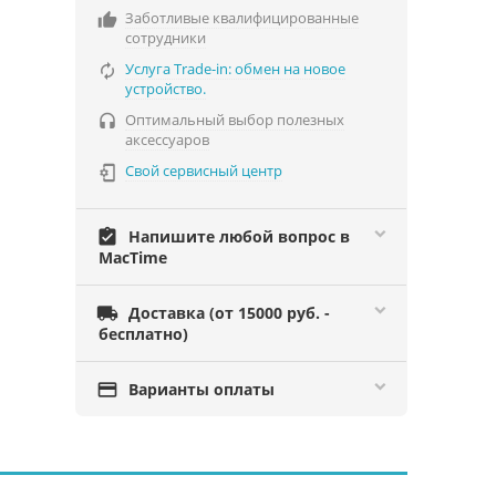
Заботливые квалифицированные

сотрудники
Услуга Trade-in: обмен на новое

устройство.
Оптимальный выбор полезных

аксессуаров
Свой сервисный центр

assignment_turned_in
Напишите любой вопрос в
MacTime

Доставка (от 15000 руб. -
бесплатно)

Варианты оплаты