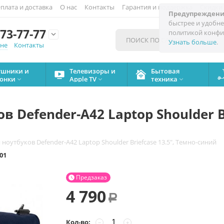
плата и доставка
О нас
Контакты
Гарантия и поддержка
Скидки
Предупреждени
быстрее и удобне
73-77-77
политикой конфи

Узнать больше
.
мне
Контакты
ушники и
Телевизоры и
Бытовая
онки
Apple TV
техника



 Defender-A42 Laptop Shoulder Br
ноутбуков Defender-A42 Laptop Shoulder Briefcase 13.5", Темно-синий
01
Предзаказ

4 790
Р
Кол-во:
−
+