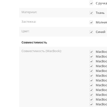
С ручк
Материал:
Ткань
Застежка:
Молни
Цвет:
Синий
Совместимость
Совместимость (MacBook):
MacBook
MacBook
MacBook
MacBook
MacBook
MacBook
MacBook
MacBook
MacBook
MacBook
MacBook
MacBook