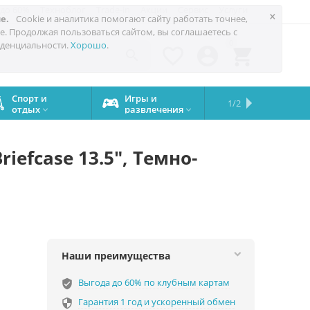
 до 60%
Техноблог
Trade-in
Акции
Сервис
Услуги
×
е.
Cookie и аналитика помогают сайту работать точнее,
е. Продолжая пользоваться сайтом, вы соглашаетесь с
0
денциальности.
Хорошо
.




Спорт и
Игры и
Сервисный
Сравните
Подарки
Запчасти
Бренды
1/2

отдых
развлечения
центр
iPhone
на все


случаи
iefcase 13.5", Темно-
Наши преимущества
Выгода до 60% по клубным картам
verified_user
Гарантия 1 год и ускоренный обмен
