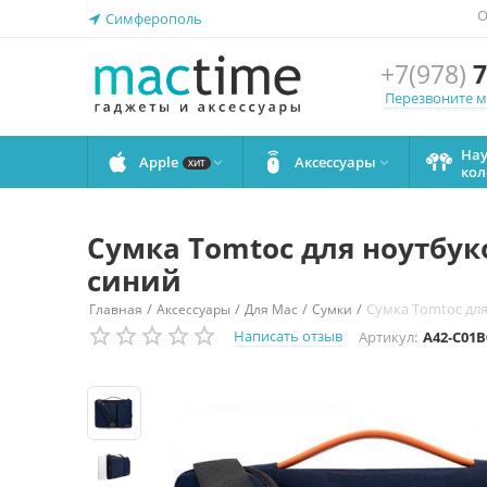
О
Симферополь
+7(978)
7
Перезвоните 
На
Apple
Аксессуары


ХИТ
кол
Сумка Tomtoc для ноутбуков
синий
/
/
/
/
Сумка Tomtoc для 
Главная
Аксессуары
Для Mac
Сумки
Написать отзыв
Артикул:
A42-C01B