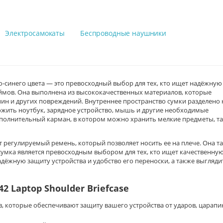
Электросамокаты
Беспроводные наушники
но-синего цвета — это превосходный выбор для тех, кто ищет надёжную
юймов. Она выполнена из высококачественных материалов, которые
пин и других повреждений. Внутреннее пространство сумки разделено 
ожить ноутбук, зарядное устройство, мышь и другие необходимые
дополнительный карман, в котором можно хранить мелкие предметы, т
ет регулируемый ремень, который позволяет носить ее на плече. Она т
сумка является превосходным выбором для тех, кто ищет качественную
адёжную защиту устройства и удобство его переноски, а также выгляди
2 Laptop Shoulder Briefcase
, которые обеспечивают защиту вашего устройства от ударов, царапи