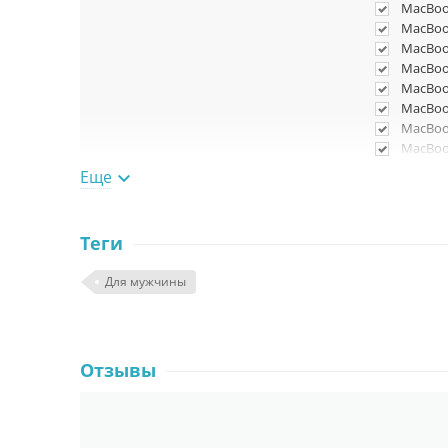
MacBook
MacBook
MacBook
MacBook
MacBook
MacBook
MacBook
MacBook
MacBook
Еще

MacBook
MacBook
MacBook
Теги
MacBook
MacBook
Для мужчины
MacBook
MacBook
Отзывы