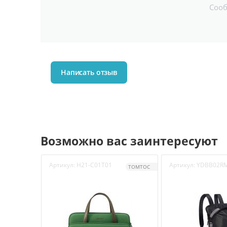
Соо
Написать отзыв
Возможно вас заинтересуют
Артикул:
H21-C01T01
Артикул:
YDBB02R
TOMTOC