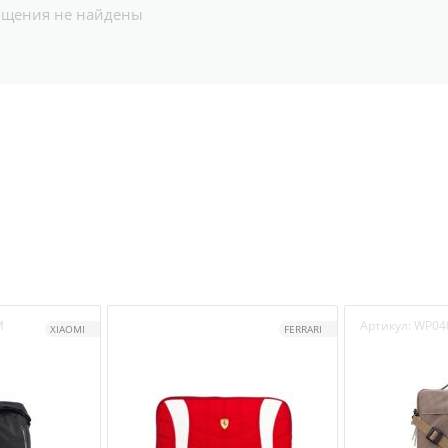
бщения не найдены
M
Артикул:
WP04
XIAOMI
FERRARI