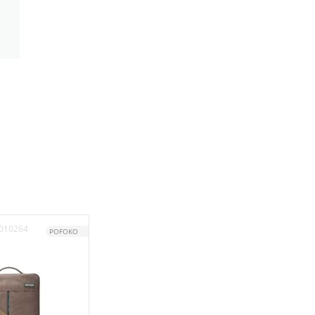
010264
POFOKO