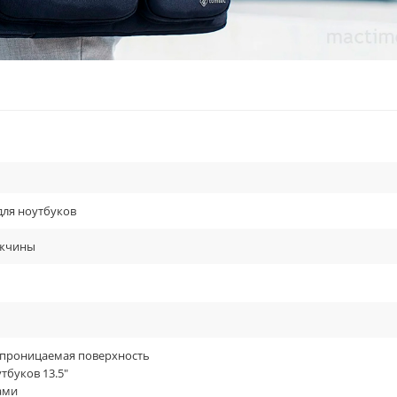
для ноутбуков
жчины
проницаемая поверхность
тбуков 13.5"
ами