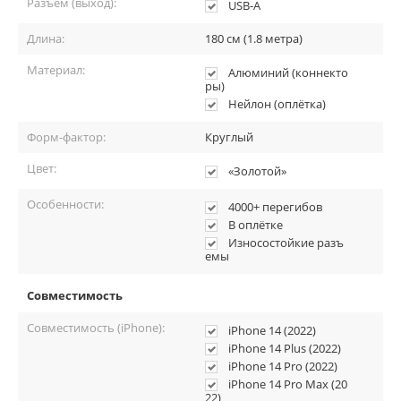
Разъём (выход):
USB-A
Длина:
180 см (1.8 метра)
Материал:
Алюминий (коннекто
ры)
Нейлон (оплётка)
Форм-фактор:
Круглый
Оригинальный нейлоновый Lightning шнур от Anker золотого
Цвет:
«Золотой»
цвета, позволяет быстро и удобно заряжать и
синхронизировать девайсы Apple с другими устройствами,
Особенности:
4000+ перегибов
имеющих разъём USB. Для полной совместимости аксессуара с
В оплётке
устройствами, в нём установлен уникальный номер и чип от
Износостойкие разъ
Эпл. Испытания установили, что аксессуар может перенести
емы
большое количество сгибаний и разгибаний, сохраняя свой
товарный вид. Оплётка шнура выполнена из качественного
Совместимость
капрона.
Совместимость (iPhone):
iPhone 14 (2022)
iPhone 14 Plus (2022)
iPhone 14 Pro (2022)
iPhone 14 Pro Max (20
22)