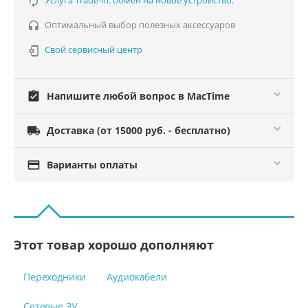
Услуга Trade-in: обмен на новое устройство.

Оптимальный выбор полезных аксессуаров

Свой сервисный центр

assignment_turned_in
Напишите любой вопрос в MacTime

Доставка (от 15000 руб. - бесплатно)

Варианты оплаты
Этот товар хорошо дополняют
Переходники
Аудиокабели
Сетевые ЗУ