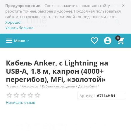
×

+7(978)
773-77-77
Симферополь
Предупреждение.
Cookie и аналитика помогают сайту
работать точнее, быстрее и удобнее. Продолжая пользоваться
сайтом, вы соглашаетесь с политикой конфиденциальности.

Хорошо
.
Узнать больше
.
0




Меню

Кабель Anker, с Lightning на
USB-A, 1.8 м, капрон (4000+
перегибов), MFi, «золотой»
Главная
/
Аксессуары
/
Кабели и переходники
/
Дата-кабели
/
Артикул:
A7114HB1
Написать отзыв