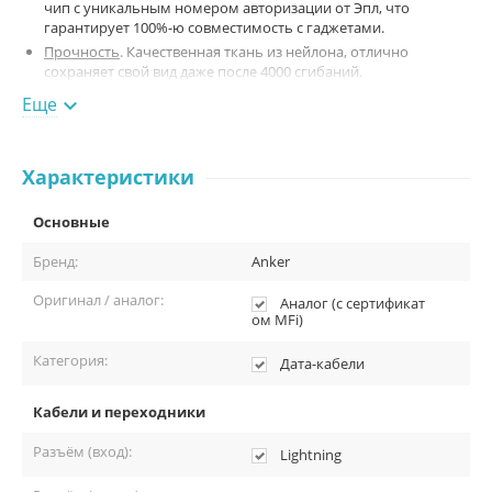
чип с уникальным номером авторизации от Эпл, что
гарантирует 100%-ю совместимость с гаджетами.
Прочность
. Качественная ткань из нейлона, отлично
сохраняет свой вид даже после 4000 сгибаний.
Эстетичность.
Имеется разнообразие цветов и каждый
Еще

сможет выбрать себе кабель по душе. Данная модель
выполнена в золотистом цвете.
Характеристики
Основные
Бренд:
Anker
Оригинал / аналог:
Аналог (с сертификат
ом MFi)
Категория:
Дата-кабели
Кабели и переходники
Разъём (вход):
Lightning