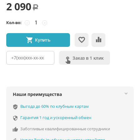
2 090
Р
Кол-во:
−
+
Купить
Заказ в 1 клик
Наши преимущества
Выгода до 60% по клубным картам
verified_user
Гарантия 1 год и ускоренный обмен

Заботливые квалифицированные сотрудники
