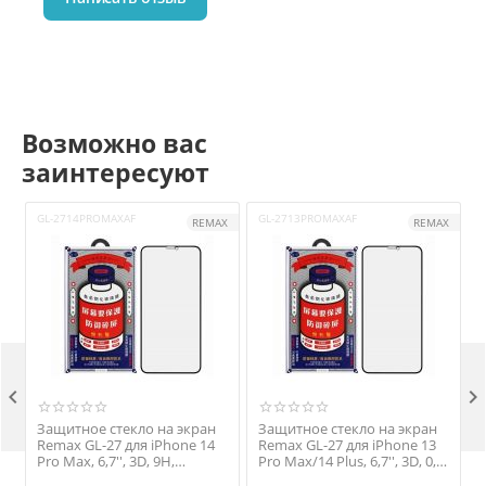
Возможно вас
заинтересуют
GL-2714PROMAXAF
GL-2713PROMAXAF
G
REMAX
REMAX


Защитное стекло на экран
Защитное стекло на экран
Remax GL-27 для iPhone 14
Remax GL-27 для iPhone 13
Pro Max, 6,7'', 3D, 9H,
Pro Max/14 Plus, 6,7'', 3D, 0,3
P
антишпион
мм., 9H, глянец, чёрный