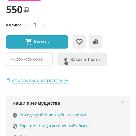
550
Р
Кол-во:
−
+
Купить
Заказ в 1 клик
СПИСОК ВАРИАНТОВ ТОВАРА
Наши преимущества
Выгода до 60% по клубным картам
verified_user
Гарантия 1 год и ускоренный обмен
