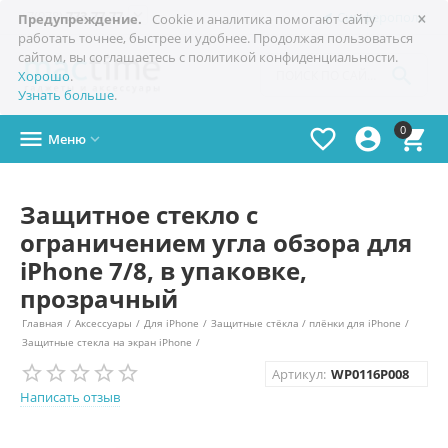
×

+7(978)
773-77-77
Симферополь
Предупреждение.
Cookie и аналитика помогают сайту
работать точнее, быстрее и удобнее. Продолжая пользоваться
сайтом, вы соглашаетесь с политикой конфиденциальности.

Хорошо
.
Узнать больше
.
0




Меню

Защитное стекло с
ограничением угла обзора для
iPhone 7/8, в упаковке,
прозрачный
Главная
/
Аксессуары
/
Для iPhone
/
Защитные стёкла / плёнки для iPhone
/
Защитные стекла на экран iPhone
/
Артикул:
WP0116P008
Написать отзыв