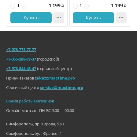
1 199
1 199
−
+
−
+
Р
Р
Купить

Купить

+7-978-773-77-77
+7-365-288-77-37
(городской)
+7-978-844-48-47
(сервисный центр)
Приём заказов
zakaz@mactime.pro
Сервисный центр
service@mactime.pro
Время работы магазинов
Онлайн-магазин: ПН-ВС 9:00 — 00:00
Симферополь, пр. Кирова, 52/1
Симферополь, бул. Франко, 4