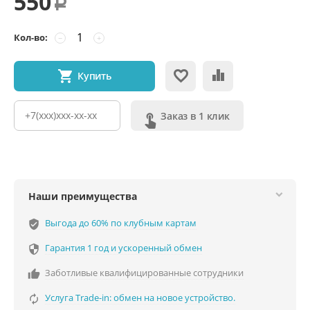
550
Р
Кол-во:
−
+
Купить
Заказ в 1 клик
Наши преимущества
Выгода до 60% по клубным картам
verified_user
Гарантия 1 год и ускоренный обмен

Заботливые квалифицированные сотрудники

Услуга Trade-in: обмен на новое устройство.
