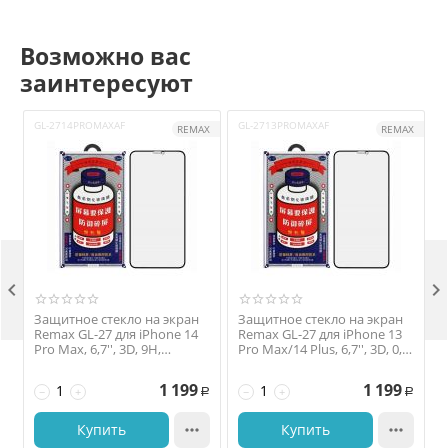
Возможно вас
заинтересуют
GL-2714PROMAXAF
GL-2713PROMAXAF
G
REMAX
REMAX


Защитное стекло на экран
Защитное стекло на экран
Remax GL-27 для iPhone 14
Remax GL-27 для iPhone 13
Pro Max, 6,7'', 3D, 9H,
Pro Max/14 Plus, 6,7'', 3D, 0,3
P
антишпион
мм., 9H, глянец, чёрный
1 199
1 199
−
+
−
+
Р
Р
Купить

Купить
