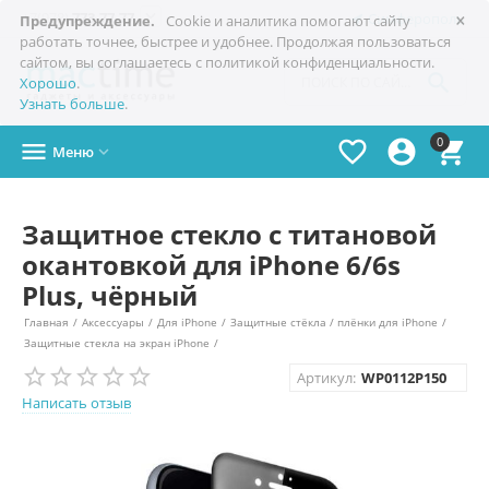
×

+7(978)
773-77-77
Симферополь
Предупреждение.
Cookie и аналитика помогают сайту
работать точнее, быстрее и удобнее. Продолжая пользоваться
сайтом, вы соглашаетесь с политикой конфиденциальности.

Хорошо
.
Узнать больше
.
0




Меню

Защитное стекло с титановой
окантовкой для iPhone 6/6s
Plus, чёрный
Главная
/
Аксессуары
/
Для iPhone
/
Защитные стёкла / плёнки для iPhone
/
Защитные стекла на экран iPhone
/
Артикул:
WP0112P150
Написать отзыв