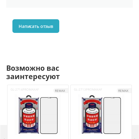
Написать отзыв
Возможно вас
заинтересуют
GL-2714PROMAXAF
GL-2713PROMAXAF
G
REMAX
REMAX