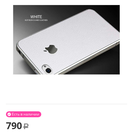
Есть в наличии

790
Р