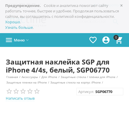
×

+7(978)
773-77-77
Симферополь
Предупреждение.
Cookie и аналитика помогают сайту
работать точнее, быстрее и удобнее. Продолжая пользоваться
сайтом, вы соглашаетесь с политикой конфиденциальности.

Хорошо
.
Узнать больше
.
0




Меню

Защитная наклейка SGP для
iPhone 4/4s, белый, SGP06770
Главная
/
Аксессуары
/
Для iPhone
/
Защитные стёкла / плёнки для iPhone
/
Защитные пленки на iPhone
/
Защитные стекла на корпус iPhone
/
Артикул:
SGP06770
Написать отзыв