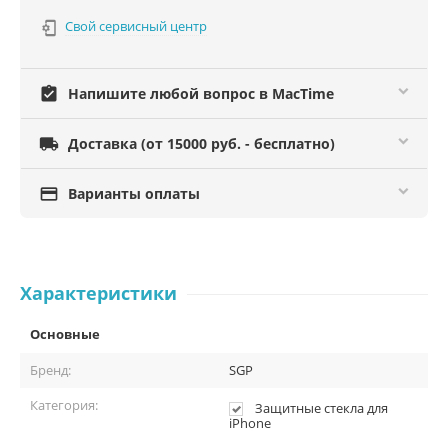
Свой сервисный центр

assignment_turned_in
Напишите любой вопрос в MacTime

Доставка (от 15000 руб. - бесплатно)

Варианты оплаты
Характеристики
Основные
Бренд:
SGP
Категория:
Защитные стекла для
iPhone