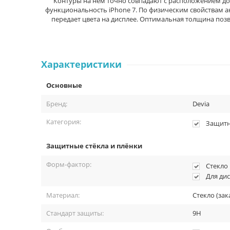
Контуры на нём точно совпадают с расположением д
функциональность iPhone 7. По физическим свойствам а
передает цвета на дисплее. Оптимальная толщина позв
Характеристики
Основные
Бренд:
Devia
Категория:
Защитн
Защитные стёкла и плёнки
Форм-фактор:
Стекло
Для ди
Материал:
Стекло (зак
Стандарт защиты:
9H