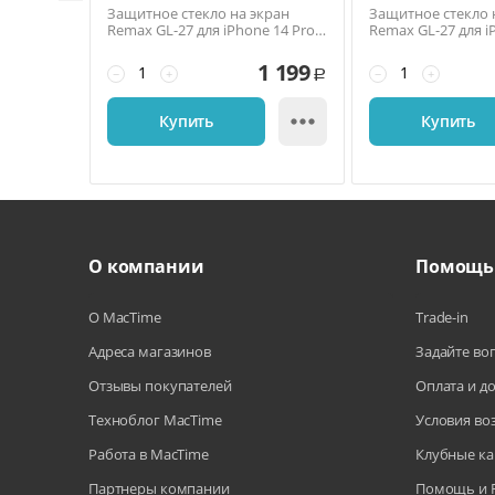
Защитное стекло на экран
Защитное стекло 
Remax GL-27 для iPhone 14 Pro
Remax GL-27 для i
Max, 6,7'', 3D, 9H, антишпион
Max/14 Plus, 6,7'', 
глянец, чёрный
1 199
−
+
−
+
Р

Купить
Купить
О компании
Помощь
О MacTime
Trade-in
Адреса магазинов
Задайте во
Отзывы покупателей
Оплата и д
Техноблог MacTime
Условия во
Работа в MacTime
Клубные ка
Партнеры компании
Помощь и 