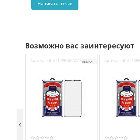
Написать отзыв
Возможно вас заинтересуют
Артикул:
GL-2714PROMAXAF
Артикул:
GL-2713P
REMAX
