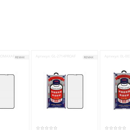
ROMAXAF
Артикул:
GL-2714PROAF
Артикул:
0L-00
REMAX
REMAX