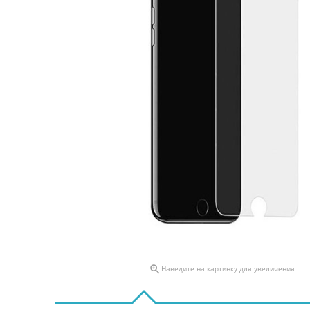

Наведите на картинку для увеличения