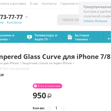
плата и доставка
О нас
Контакты
Гарантия и поддержка
Скидки
Предупреждени
быстрее и удобне
73-77-77
политикой конфи

Узнать больше
.
мне
Контакты
ушники и
Телевизоры и
Бытовая
онки
Apple TV
техника



pered Glass Curve для iPhone 7/
/
/
и для iPhone
Защитные стекла на экран iPhone
/8 Plus, прозрачный
428
Есть в наличии

950
Р
Кол-во:
−
+