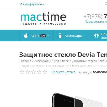
О
Симферополь
+7(978)
7
Перезвоните 
На
Apple
Аксессуары


ХИТ
кол
Защитное стекло Devia Tem
/
/
/
Главная
Аксессуары
Для iPhone
Защитные стёкла / плёнк
Защитное стекло Devia Tempered Glass Curve для iPhone 7
Написать отзыв
Артикул:
00-00006