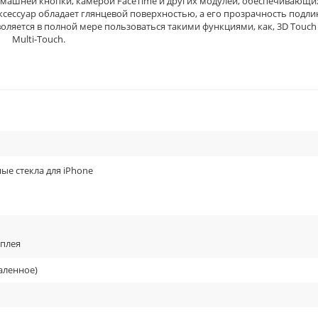
омашней кнопки, камерой FaceTime и других модулей, обеспечивающи
ксессуар обладает глянцевой поверхностью, а его прозрачность подли
оляется в полной мере пользоваться такими функциями, как, 3D Touch
Multi‑Touch.
ые стекла для iPhone
сплея
аленное)