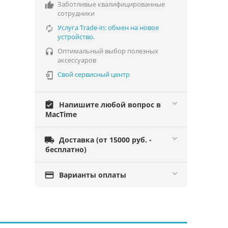
Заботливые квалифицированные

сотрудники
Услуга Trade-in: обмен на новое

устройство.
Оптимальный выбор полезных

аксессуаров
Свой сервисный центр

assignment_turned_in
Напишите любой вопрос в
MacTime

Доставка (от 15000 руб. -
бесплатно)

Варианты оплаты