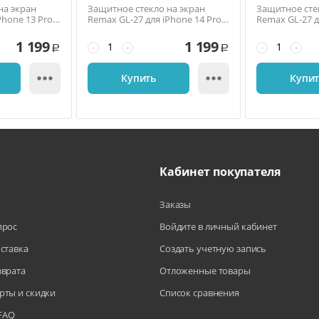
на экран
Защитное стекло на экран
Защитное сте
Phone 13 Pro
Remax GL-27 для iPhone 14 Pro,
Remax GL-27 д
3D, 0,3 мм., 9H,
6,1'', 3D, 9H, антишпион
Pro, 5,8'', 3D,
рамка
1 199
1 199
−
+
−
+
Р
Р


Купить
Купи
Кабинет покупателя
Заказы
прос
Войдите в личный кабинет
оставка
Создать учетную запись
зврата
Отложенные товары
рты и скидки
Список сравнения
FAQ