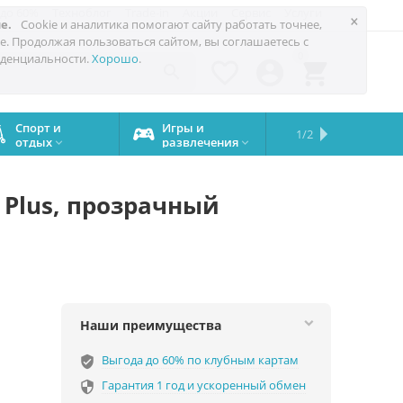
 до 60%
Техноблог
Trade-in
Акции
Сервис
Услуги
×
е.
Cookie и аналитика помогают сайту работать точнее,
е. Продолжая пользоваться сайтом, вы соглашаетесь с
0
денциальности.
Хорошо
.




Спорт и
Игры и
Сервисный
Сравните
Подарки
Запчасти
Бренды
1/2

отдых
развлечения
центр
iPhone
на все


случаи
8 Plus, прозрачный
Наши преимущества
Выгода до 60% по клубным картам
verified_user
Гарантия 1 год и ускоренный обмен
