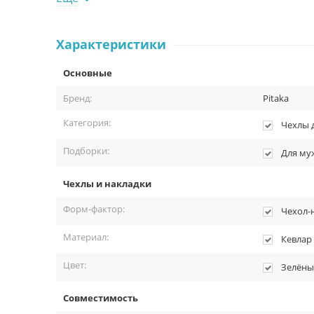
Наденьте кейс на устройство.
Комплектация:
Характеристики
Чехол-накладка Pitaka MagCase для iPhone XR, кевлар, 
Основные
Упаковка.
Бренд:
Pitaka
Категория:
Чехлы 
Подборки:
Для му
Чехлы и накладки
Форм-фактор:
Чехол-
Материал:
Кевлар
Цвет:
Зелёны
Совместимость