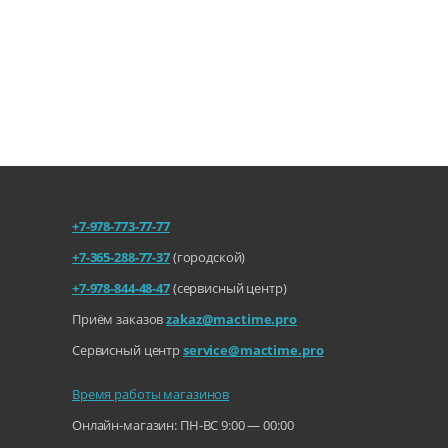
+7-978-773-77-77
+7-365-288-77-37
(городской)
+7-978-844-48-47
(сервисный центр)
Приём заказов
zakaz@mactime.pro
Сервисный центр
service@mactime.pro
Время работы магазинов
Онлайн-магазин: ПН-ВС 9:00 — 00:00