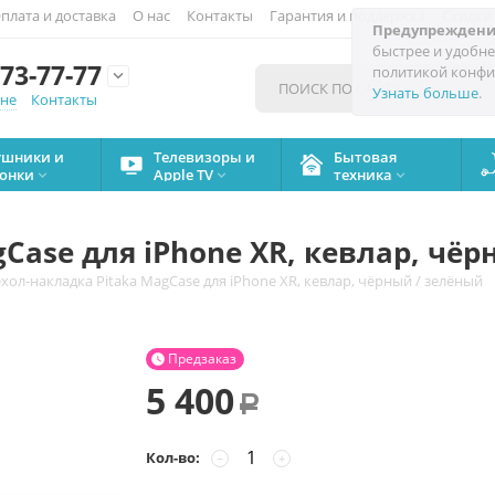
плата и доставка
О нас
Контакты
Гарантия и поддержка
Скидки
Предупреждени
быстрее и удобне
73-77-77
политикой конфи

Узнать больше
.
мне
Контакты
ушники и
Телевизоры и
Бытовая
онки
Apple TV
техника



Case для iPhone XR, кевлар, чёр
хол-накладка Pitaka MagCase для iPhone XR, кевлар, чёрный / зелёный
Предзаказ

5 400
Р
Кол-во:
−
+