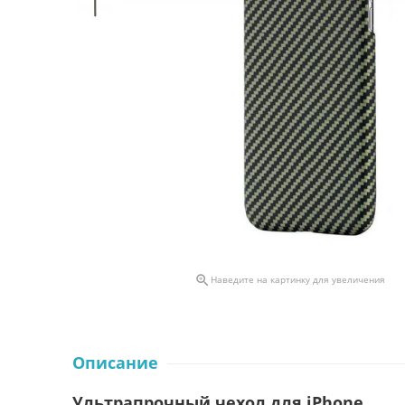

Наведите на картинку для увеличения
Описание
Ультрапрочный
чехол для iPhone.