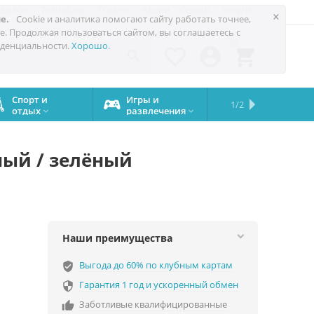
 до 60%
Техноблог
Trade-in
Акции
Сервис
Услуги
×
е.
Cookie и аналитика помогают сайту работать точнее,
е. Продолжая пользоваться сайтом, вы соглашаетесь с
0
денциальности.
Хорошо
.




Спорт и
Игры и
Сервисный
Сравните
Подарки
Запчасти
Бренды
1/2

отдых
развлечения
центр
iPhone
на все


случаи
ный / зелёный
Наши преимущества
Выгода до 60% по клубным картам
verified_user
Гарантия 1 год и ускоренный обмен

Заботливые квалифицированные
