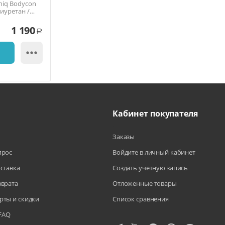
niq Bodycon
лиуретан /
1 190
Р

Кабинет покупателя
Заказы
прос
Войдите в личный кабинет
оставка
Создать учетную запись
зврата
Отложенные товары
рты и скидки
Список сравнения
FAQ