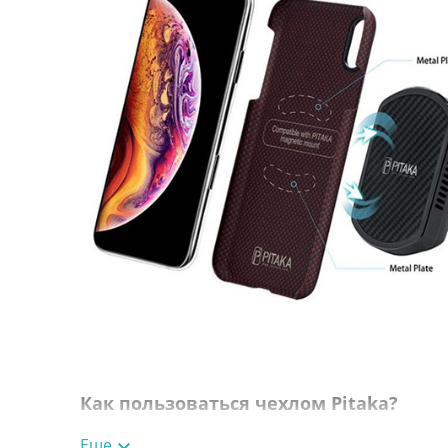
Как пользоваться чехлом Pitaka?
Протрите ваш гаджет салфеткой от пыли и грязи.
Еще
