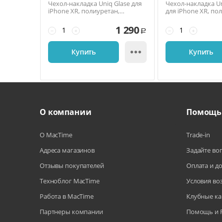
Чехол-накладка Uniq Glase для
Чехол-накладка U
iPhone XR, полиуретан,
для iPhone XR, по
прозрачный / чёрный
поликарбонат
1 290
−
+
−
+
Р

Купить
Купить
О компании
Помощь
О MacTime
Trade-in
Адреса магазинов
Задайте во
Отзывы покупателей
Оплата и д
Техноблог MacTime
Условия во
Работа в MacTime
Клубные ка
Партнеры компании
Помощь и 