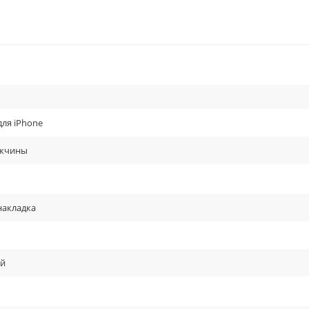
чёрный / зелёный.
для iPhone
жчины
накладка
й