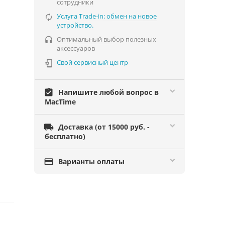
сотрудники
Услуга Trade-in: обмен на новое

устройство.
Оптимальный выбор полезных

аксессуаров
Свой сервисный центр

assignment_turned_in
Напишите любой вопрос в
MacTime

Доставка (от 15000 руб. -
бесплатно)

Варианты оплаты