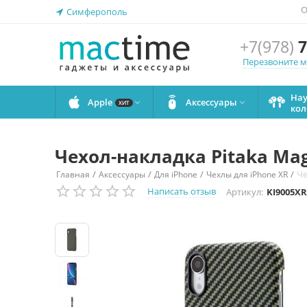
О
Симферополь
+7(978)
7
Перезвоните 
На
Apple
Аксессуары


ХИТ
кол
Чехол-накладка Pitaka Mag
/
/
/
/
Че
Главная
Аксессуары
Для iPhone
Чехлы для iPhone XR
Написать отзыв
Артикул:
KI9005XR