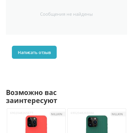
Сообщения не найдены
Написать отзыв
Возможно вас
заинтересуют
6902048265677
6902048265684
6
NILLKIN
NILLKIN