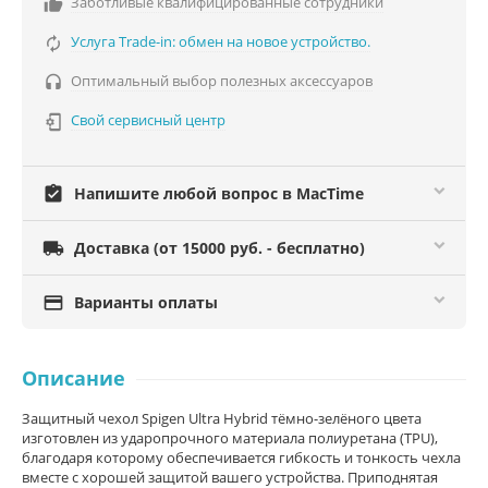
Заботливые квалифицированные сотрудники

Услуга Trade-in: обмен на новое устройство.

Оптимальный выбор полезных аксессуаров

Свой сервисный центр

assignment_turned_in
Напишите любой вопрос в MacTime

Доставка (от 15000 руб. - бесплатно)

Варианты оплаты
Описание
Защитный чехол Spigen Ultra Hybrid тёмно-зелёного цвета
изготовлен из ударопрочного материала полиуретана (TPU),
благодаря которому обеспечивается гибкость и тонкость чехла
вместе с хорошей защитой вашего устройства. Приподнятая