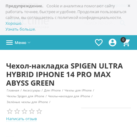
×

+7(978)
773-77-77
Симферополь
Предупреждение.
Cookie и аналитика помогают сайту
работать точнее, быстрее и удобнее. Продолжая пользоваться
сайтом, вы соглашаетесь с политикой конфиденциальности.

Хорошо
.
Узнать больше
.
0




Меню

Чехол-накладка SPIGEN ULTRA
HYBRID IPHONE 14 PRO MAX
ABYSS GREEN
Главная
/
Аксессуары
/
Для iPhone
/
Чехлы для iPhone
/
Чехлы Spigen для iPhone
/
Чехлы-накладки для iPhone
/
Зелёные чехлы для iPhone
/
Написать отзыв