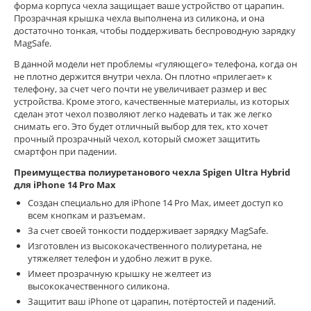
форма корпуса чехла защищает ваше устройство от царапин.
Прозрачная крышка чехла выполнена из силикона, и она
достаточно тонкая, чтобы поддерживать беспроводную зарядку
MagSafe.
В данной модели нет проблемы «гуляющего» телефона, когда он
не плотно держится внутри чехла. Он плотно «прилегает» к
телефону, за счет чего почти не увеличивает размер и вес
устройства. Кроме этого, качественные материалы, из которых
сделан этот чехол позволяют легко надевать и так же легко
снимать его. Это будет отличный выбор для тех, кто хочет
прочный прозрачный чехол, который сможет защитить
смартфон при падении.
Преимущества полиуретанового чехла Spigen
Ultra
Hybrid
для iPhone 14 Pro Max
Создан специально для iPhone 14 Pro Max, имеет доступ ко
всем кнопкам и разъемам.
За счет своей тонкости поддерживает зарядку MagSafe.
Изготовлен из высококачественного полиуретана, не
утяжеляет телефон и удобно лежит в руке.
Имеет прозрачную крышку не желтеет из
высококачественного силикона.
Защитит ваш iPhone от царапин, потёртостей и падений.