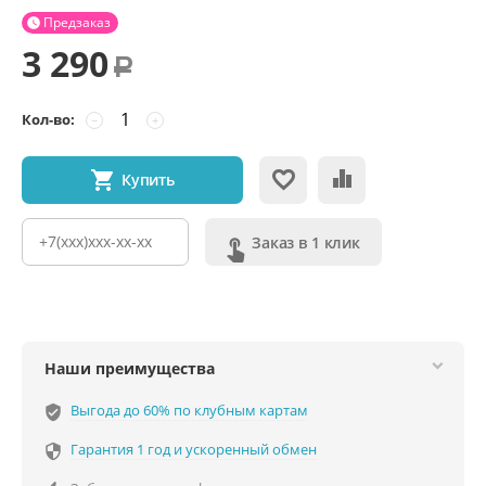
Предзаказ

3 290
Р
Кол-во:
−
+
Купить
Заказ в 1 клик
Наши преимущества
Выгода до 60% по клубным картам
verified_user
Гарантия 1 год и ускоренный обмен
