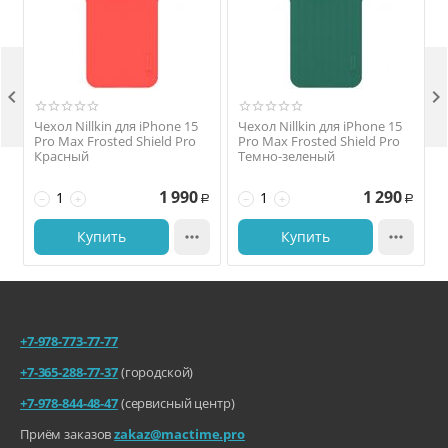


Чехол Nillkin для iPhone 15
Чехол Nillkin для iPhone 15
Pro Max Frosted Shield Pro
Pro Max Frosted Shield Pro
Красный
Темно-зеленый
1 990
1 290
−
+
−
+
Р
Р
Купить

Купить

+7-978-773-77-77
+7-365-288-77-37
(городской)
+7-978-844-48-47
(сервисный центр)
Приём заказов
zakaz@mactime.pro