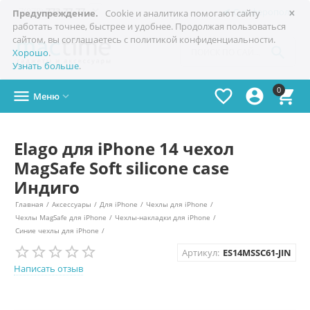
×

+7(978)
773-77-77
Симферополь
Предупреждение.
Cookie и аналитика помогают сайту
работать точнее, быстрее и удобнее. Продолжая пользоваться
сайтом, вы соглашаетесь с политикой конфиденциальности.

Хорошо
.
Узнать больше
.
0




Меню

Elago для iPhone 14 чехол
MagSafe Soft silicone case
Индиго
Главная
/
Аксессуары
/
Для iPhone
/
Чехлы для iPhone
/
Чехлы MagSafe для iPhone
/
Чехлы-накладки для iPhone
/
Синие чехлы для iPhone
/
Артикул:
ES14MSSC61-JIN
Написать отзыв