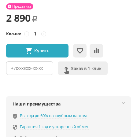
Предзаказ

2 890
Р
Кол-во:
−
+
Купить
Заказ в 1 клик
Наши преимущества
Выгода до 60% по клубным картам
verified_user
Гарантия 1 год и ускоренный обмен
