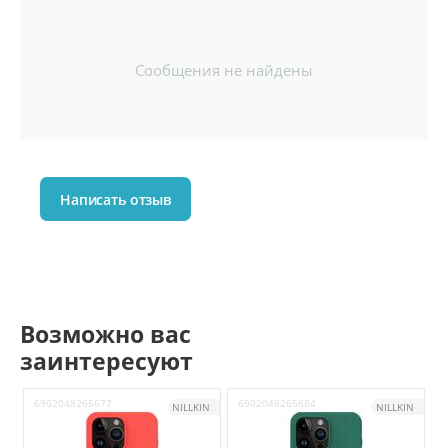
Сообщения не найдены
Написать отзыв
Возможно вас
заинтересуют
6902048265677
6902048265684
6
NILLKIN
NILLKIN