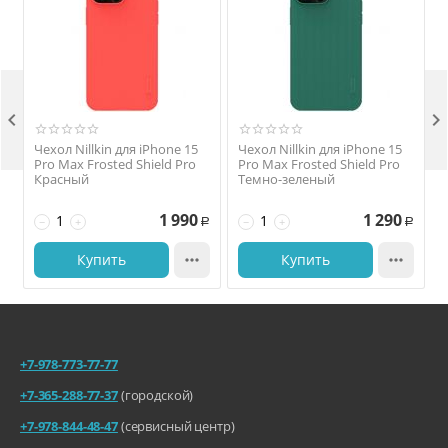


Чехол Nillkin для iPhone 15
Чехол Nillkin для iPhone 15
Pro Max Frosted Shield Pro
Pro Max Frosted Shield Pro
Красный
Темно-зеленый
1 990
1 290
−
+
−
+
Р
Р
Купить

Купить

+7-978-773-77-77
+7-365-288-77-37
(городской)
+7-978-844-48-47
(сервисный центр)