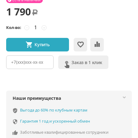
1 790
Р
Кол-во:
−
+
Купить
Заказ в 1 клик
Наши преимущества
Выгода до 60% по клубным картам
verified_user
Гарантия 1 год и ускоренный обмен

Заботливые квалифицированные сотрудники
