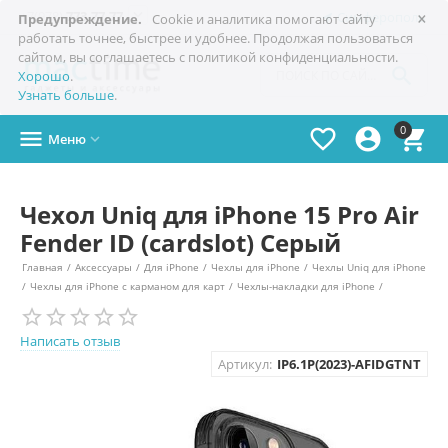
×

+7(978)
773-77-77
Симферополь
Предупреждение.
Cookie и аналитика помогают сайту
работать точнее, быстрее и удобнее. Продолжая пользоваться
сайтом, вы соглашаетесь с политикой конфиденциальности.

Хорошо
.
Узнать больше
.
0




Меню

Чехол Uniq для iPhone 15 Pro Air
Fender ID (cardslot) Серый
Главная
/
Аксессуары
/
Для iPhone
/
Чехлы для iPhone
/
Чехлы Uniq для iPhone
/
Чехлы для iPhone с карманом для карт
/
Чехлы-накладки для iPhone
/
Написать отзыв
Артикул:
IP6.1P(2023)-AFIDGTNT