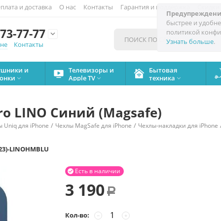
плата и доставка
О нас
Контакты
Гарантия и поддержка
Скидки
Предупреждени
быстрее и удобне
73-77-77
политикой конфи

Узнать больше
.
мне
Контакты
ушники и
Телевизоры и
Бытовая
онки
Apple TV
техника



Pro LINO Синий (Magsafe)
/
/
 Uniq для iPhone
Чехлы MagSafe для iPhone
Чехлы-накладки для iPhone
023)-LINOHMBLU
Есть в наличии

3 190
Р
Кол-во:
−
+