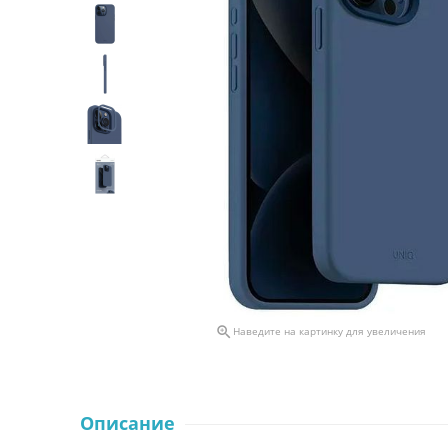

Наведите на картинку для увеличения
Описание