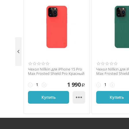

Чехол Nillkin для iPhone 15 Pro
Чехол Nillkin для 
Max Frosted Shield Pro Красный
Max Frosted Shiel
зеленый
1 990
−
+
−
+
Р

Купить
Купить