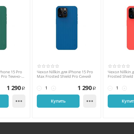
iPhone 15 Pro
Чехол Nillkin для iPhone 15 Pro
Чехол Nillkin 
d Pro Темно-
Max Frosted Shield Pro Синий
Frosted Shiel
1 290
1 290
−
+
−
+
Р
Р


Купить
Купи