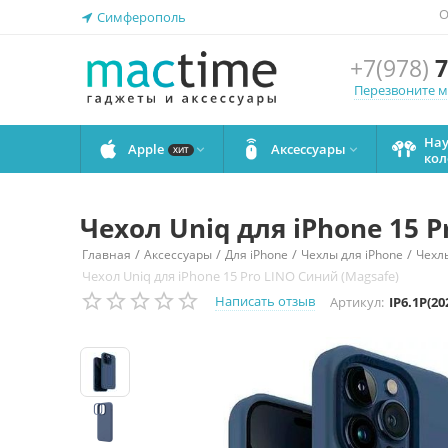
О
Симферополь
+7(978)
7
Перезвоните 
На
Apple
Аксессуары


ХИТ
кол
Чехол Uniq для iPhone 15 
/
/
/
/
Главная
Аксессуары
Для iPhone
Чехлы для iPhone
Чехлы
Чехол Uniq для iPhone 15 Pro LINO Синий (Magsafe)
Написать отзыв
Артикул:
IP6.1P(2