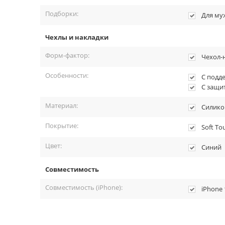
Подборки:
Для му
Чехлы и накладки
Форм-фактор:
Чехол-
Особенности:
С подд
С защи
Материал:
Силико
Покрытие:
Soft To
Цвет:
Синий
Совместимость
Совместимость (iPhone):
iPhone 