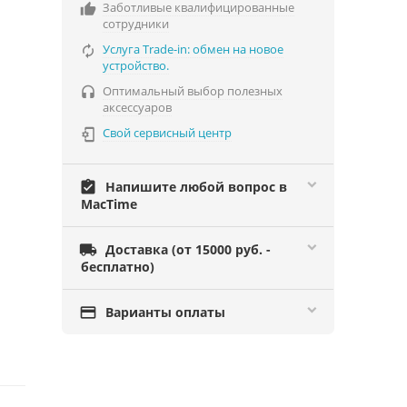
Заботливые квалифицированные

сотрудники
Услуга Trade-in: обмен на новое

устройство.
Оптимальный выбор полезных

аксессуаров
Свой сервисный центр

assignment_turned_in
Напишите любой вопрос в
MacTime

Доставка (от 15000 руб. -
бесплатно)

Варианты оплаты