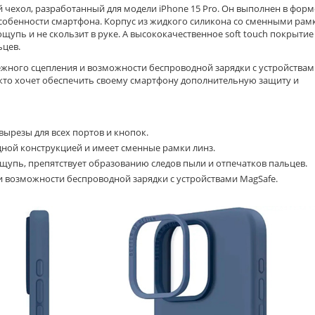
й чехол, разработанный для модели iPhone 15 Pro. Он выполнен в форм
 особенности смартфона. Корпус из жидкого силикона со сменными ра
щупь и не скользит в руке. А высококачественное soft touch покрытие
ьцев.
ёжного сцепления и возможности беспроводной зарядки с устройства
, кто хочет обеспечить своему смартфону дополнительную защиту и
вырезы для всех портов и кнопок.
дной конструкцией и имеет сменные рамки линз.
ощупь, препятствует образованию следов пыли и отпечатков пальцев.
 возможности беспроводной зарядки с устройствами MagSafe.