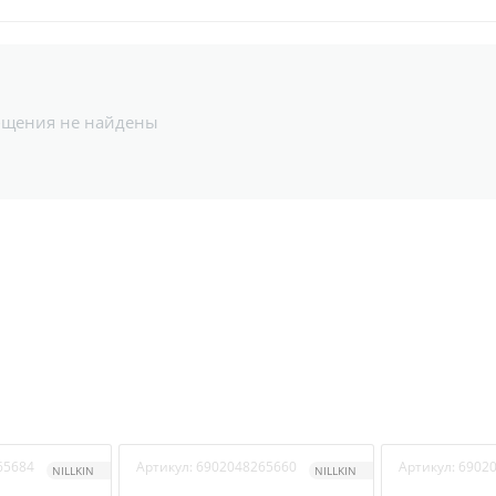
бщения не найдены
65684
Артикул:
6902048265660
Артикул:
6902
NILLKIN
NILLKIN