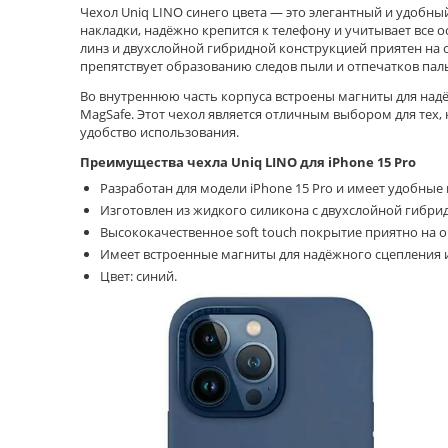
Чехол Uniq LINO cинего цвета — это элегантный и удобны
накладки, надёжно крепится к телефону и учитывает все
линз и двухслойной гибридной конструкцией приятен на о
препятствует образованию следов пыли и отпечатков пал
Во внутреннюю часть корпуса встроены магниты для над
MagSafe. Этот чехол является отличным выбором для тех
удобство использования.
Преимущества чехла Uniq LINO для iPhone 15 Pro
Разработан для модели iPhone 15 Pro и имеет удобные 
Изготовлен из жидкого силикона c двухслойной гибри
Высококачественное soft touch покрытие приятно на 
Имеет встроенные магниты для надёжного сцепления и
Цвет: синий.