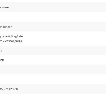
жчины
накладка
ержкой MagSafe
той от падений
н
uch
15 Pro (2023)