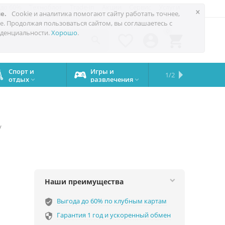
 до 60%
Техноблог
Trade-in
Акции
Сервис
Услуги
×
е.
Cookie и аналитика помогают сайту работать точнее,
е. Продолжая пользоваться сайтом, вы соглашаетесь с
0
денциальности.
Хорошо
.




Спорт и
Игры и
Сервисный
Сравните
Подарки
Запчасти
Бренды
1/2

отдых
развлечения
центр
iPhone
на все


случаи
/
Наши преимущества
Выгода до 60% по клубным картам
verified_user
Гарантия 1 год и ускоренный обмен
