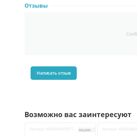
Отзывы
Соо
Написать отзыв
Возможно вас заинтересуют
Артикул:
6902048265677
Артикул:
69020482
NILLKIN