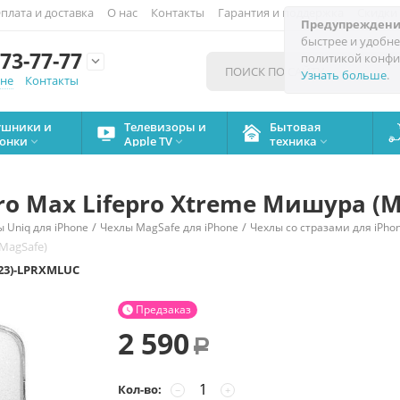
плата и доставка
О нас
Контакты
Гарантия и поддержка
Скидки
Предупреждени
быстрее и удобне
73-77-77
политикой конфи

Узнать больше
.
мне
Контакты
ушники и
Телевизоры и
Бытовая
онки
Apple TV
техника



Pro Max Lifepro Xtreme Мишура (M
/
/
 Uniq для iPhone
Чехлы MagSafe для iPhone
Чехлы со стразами для iPho
(MagSafe)
023)-LPRXMLUC
Предзаказ

2 590
Р
Кол-во:
−
+