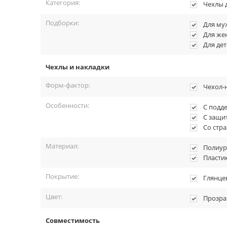
Категория:
Чехлы 
Подборки:
Для му
Для ж
Для дет
Чехлы и накладки
Форм-фактор:
Чехол-
Особенности:
С подд
С защи
Со стр
Материал:
Полиур
Пласти
Покрытие:
Глянце
Цвет:
Прозр
Совместимость