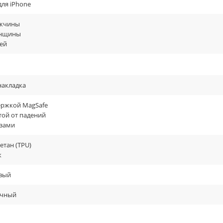
для iPhone
жчины
енщины
ей
накладка
ержкой MagSafe
той от падений
азами
етан (TPU)
к
вый
ачный