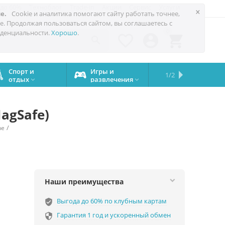
 до 60%
Техноблог
Trade-in
Акции
Сервис
Услуги
×
е.
Cookie и аналитика помогают сайту работать точнее,
е. Продолжая пользоваться сайтом, вы соглашаетесь с
0
денциальности.
Хорошо
.




Спорт и
Игры и
Сервисный
Сравните
Подарки
Запчасти
Бренды
1/2

отдых
развлечения
центр
iPhone
на все


случаи
agSafe)
/
ne
Наши преимущества
Выгода до 60% по клубным картам
verified_user
Гарантия 1 год и ускоренный обмен
