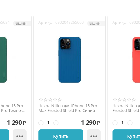
65684
Артикул:
6902048265660
Артикул:
6902
NILLKIN
NILLKIN
iPhone 15 Pro
Чехол Nillkin для iPhone 15 Pro
Чехол Nillkin 
d Pro Темно-
Max Frosted Shield Pro Синий
Frosted Shiel
1 290
1 290
−
+
−
+
Р
Р


Купить
Купи