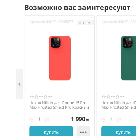
Возможно вас заинтересуют
Артикул:
6902048265677
Артикул:
69020482
NILLKIN

Чехол Nillkin для iPhone 15 Pro
Чехол Nillkin для 
Max Frosted Shield Pro Красный
Max Frosted Shiel
зеленый
1 990
−
+
−
+
Р

Купить
Купить