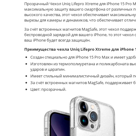
Прозрачный Чехол Uniq Lifepro Xtreme для iPhone 15 Pro
максимальную защиту вашего смартфона от различных п
высокого качества, этот чехол обеспечивает максимальн
вырезы для камеры и динамиков, что обеспечивает отлич
За счёт встроенных магнитов MagSafe, этот чехол поддер
беспроводной зарядкой для вашего iPhone, то этот чехол
ваш iPhone будет всегда защищён.
Преимущества чехла Uniq Lifepro Xtreme для iPhone 
Создан специально для iPhone 15 Pro Max и имеет удо
Изготовлен из термополиуретана и поликарбоната выс
ударов и царапин.
Имеет стильный минималистичный дизайн, который по
За счёт встроенных магнитов MagSafe, поддерживает 
Цвет: прозрачный.