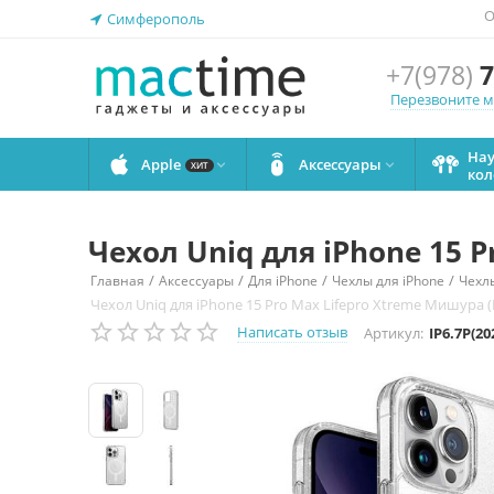
О
Симферополь
+7(978)
7
Перезвоните 
На
Apple
Аксессуары


ХИТ
кол
Чехол Uniq для iPhone 15 
/
/
/
/
Главная
Аксессуары
Для iPhone
Чехлы для iPhone
Чехлы
Чехол Uniq для iPhone 15 Pro Max Lifepro Xtreme Мишура 
Написать отзыв
Артикул:
IP6.7P(2