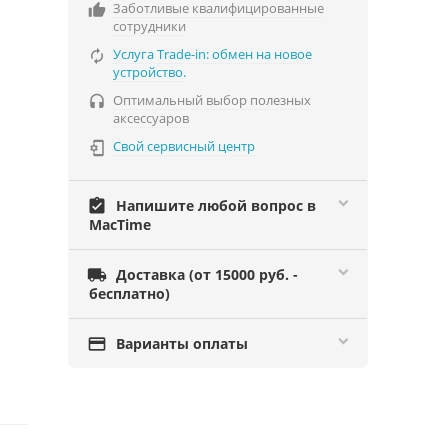
Заботливые квалифицированные

сотрудники
Услуга Trade-in: обмен на новое

устройство.
Оптимальный выбор полезных

аксессуаров
Свой сервисный центр

assignment_turned_in
Напишите любой вопрос в
MacTime

Доставка (от 15000 руб. -
бесплатно)

Варианты оплаты