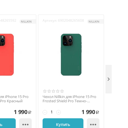
048265592
Артикул:
6902048265608
Артикул:
6
NILLKIN
NILLKIN

для iPhone 15 Pro
Чехол Nillkin для iPhone 15 Pro
Чехол Nill
d Pro Красный
Frosted Shield Pro Темно-
Frosted S
зеленый
1 990
1 990
−
+
−
+
Р
Р


ть
Купить
К