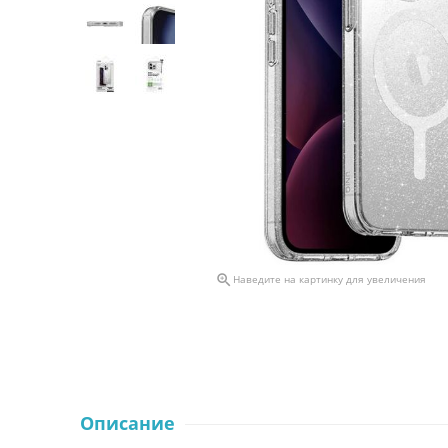

Наведите на картинку для увеличения
Описание