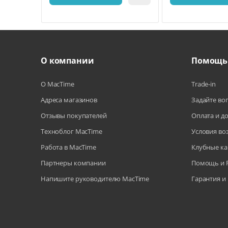
О компании
Помощь
О MacTime
Trade-in
Адреса магазинов
Задайте во
Отзывы покупателей
Оплата и д
Техноблог MacTime
Условия во
Работа в MacTime
Клубные ка
Партнеры компании
Помощь и 
Напишите руководителю MacTime
Гарантия и