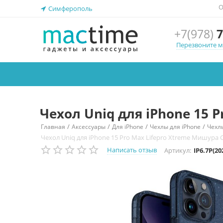
О
Симферополь
+7(978)
7
Перезвоните 
Чехол Uniq для iPhone 15 
/
/
/
/
Главная
Аксессуары
Для iPhone
Чехлы для iPhone
Чехлы
Чехол Uniq для iPhone 15 Pro Max Lifepro Xtreme Мишура 
Написать отзыв
Артикул:
IP6.7P(2