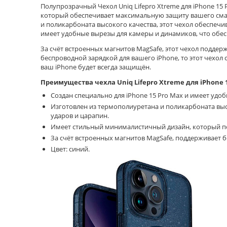
Полупрозрачный Чехол Uniq Lifepro Xtreme для iPhone 15 
который обеспечивает максимальную защиту вашего сма
и поликарбоната высокого качества, этот чехол обеспечи
имеет удобные вырезы для камеры и динамиков, что обес
За счёт встроенных магнитов MagSafe, этот чехол поддер
беспроводной зарядкой для вашего iPhone, то этот чехол
ваш iPhone будет всегда защищён.
Преимущества чехла Uniq Lifepro Xtreme для iPhone 
Создан специально для iPhone 15 Pro Max и имеет удо
Изготовлен из термополиуретана и поликарбоната выс
ударов и царапин.
Имеет стильный минималистичный дизайн, который по
За счёт встроенных магнитов MagSafe, поддерживает 
Цвет: синий.