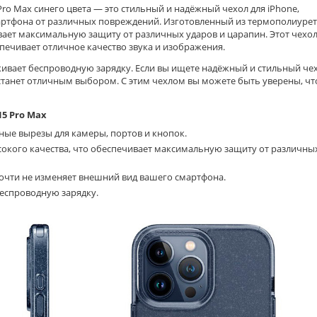
Pro Max синего цвета — это стильный и надёжный чехол для iPhone,
ртфона от различных повреждений. Изготовленный из термополиуре
вает максимальную защиту от различных ударов и царапин. Этот чехо
печивает отличное качество звука и изображения.
живает беспроводную зарядку. Если вы ищете надёжный и стильный чех
 станет отличным выбором. С этим чехлом вы можете быть уверены, чт
15 Pro Max
бные вырезы для камеры, портов и кнопок.
окого качества, что обеспечивает максимальную защиту от различны
чти не изменяет внешний вид вашего смартфона.
беспроводную зарядку.