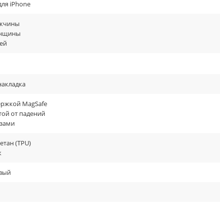
для iPhone
жчины
енщины
ей
накладка
ержкой MagSafe
той от падений
азами
етан (TPU)
к
вый