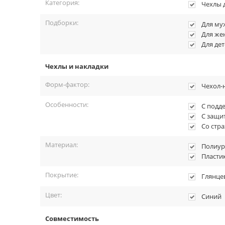
Категория:
Чехлы 
Подборки:
Для му
Для ж
Для дет
Чехлы и накладки
Форм-фактор:
Чехол-
Особенности:
С подд
С защи
Со стр
Материал:
Полиур
Пласти
Покрытие:
Глянце
Цвет:
Синий
Совместимость