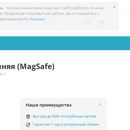
 до 60%
Техноблог
Trade-in
Акции
Сервис
Услуги
×
е.
Cookie и аналитика помогают сайту работать точнее,
е. Продолжая пользоваться сайтом, вы соглашаетесь с
0
денциальности.
Хорошо
.




иняя (MagSafe)
/
ne
Наши преимущества
Выгода до 60% по клубным картам
verified_user
Гарантия 1 год и ускоренный обмен
