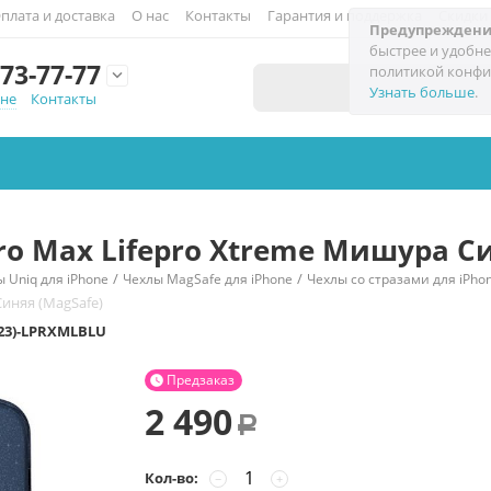
плата и доставка
О нас
Контакты
Гарантия и поддержка
Скидки
Предупреждени
быстрее и удобне
73-77-77
политикой конфи

Узнать больше
.
мне
Контакты
Pro Max Lifepro Xtreme Мишура С
/
/
 Uniq для iPhone
Чехлы MagSafe для iPhone
Чехлы со стразами для iPho
Синяя (MagSafe)
023)-LPRXMLBLU
Предзаказ

2 490
Р
Кол-во:
−
+