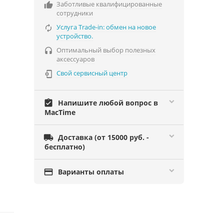
Заботливые квалифицированные

сотрудники
Услуга Trade-in: обмен на новое

устройство.
Оптимальный выбор полезных

аксессуаров
Свой сервисный центр

assignment_turned_in
Напишите любой вопрос в
MacTime

Доставка (от 15000 руб. -
бесплатно)

Варианты оплаты