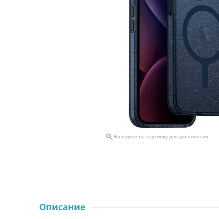

Наведите на картинку для увеличения
Описание