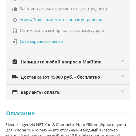
Заботливые квалифицированные сотрудники

Услуга Trade-in: обмен на новое устройство.

Оптимальный выбор полезных аксессуаров

Свой сервисный центр

assignment_turned_in
Напишите любой вопрос в MacTime

Доставка (от 15000 руб. - бесплатно)

Варианты оплаты
Описание
Чехол Lagerfeld NFT Karl & Choupette Hard Glitter чёрного цвета
для iPhone 15 Pro Max — это стильный и модный аксессуар,
который добавит вашему iPhone 15 Pro Max неповторимый