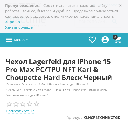
×

+7(978)
773-77-77
Симферополь
Предупреждение.
Cookie и аналитика помогают сайту
работать точнее, быстрее и удобнее. Продолжая пользоваться
сайтом, вы соглашаетесь с политикой конфиденциальности.

Хорошо
.
Узнать больше
.
0




Меню

Чехол Lagerfeld для iPhone 15
Pro Max PC/TPU NFT Karl &
Choupette Hard Блеск Черный
Главная
/
Аксессуары
/
Для iPhone
/
Чехлы для iPhone
/
Чехлы Karl Lagerfeld для iPhone
/
Чехлы для iPhone с защитой камеры
/
Чехлы-накладки для iPhone
/
Написать отзыв
Артикул:
KLHCP15XHNKCTGK