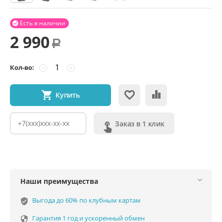
Есть в наличии

2 990
Р
Кол-во:
−
+
Купить
Заказ в 1 клик
Наши преимущества
Выгода до 60% по клубным картам
verified_user
Гарантия 1 год и ускоренный обмен
