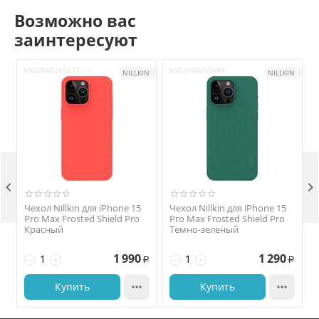
Возможно вас
заинтересуют
6902048265677
6902048265684
6
NILLKIN
NILLKIN


Чехол Nillkin для iPhone 15
Чехол Nillkin для iPhone 15
Pro Max Frosted Shield Pro
Pro Max Frosted Shield Pro
Красный
Темно-зеленый
1 990
1 290
−
+
−
+
Р
Р
Купить

Купить
