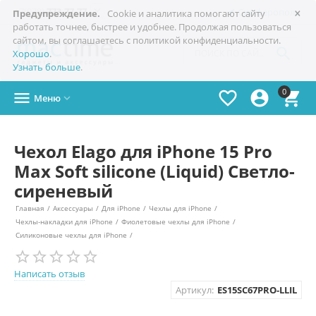
×

+7(978)
773-77-77
Симферополь
Предупреждение.
Cookie и аналитика помогают сайту
работать точнее, быстрее и удобнее. Продолжая пользоваться
сайтом, вы соглашаетесь с политикой конфиденциальности.

Хорошо
.
Узнать больше
.
0




Меню

Чехол Elago для iPhone 15 Pro
Max Soft silicone (Liquid) Светло-
сиреневый
Главная
/
Аксессуары
/
Для iPhone
/
Чехлы для iPhone
/
Чехлы-накладки для iPhone
/
Фиолетовые чехлы для iPhone
/
Силиконовые чехлы для iPhone
/
Написать отзыв
Артикул:
ES15SC67PRO-LLIL