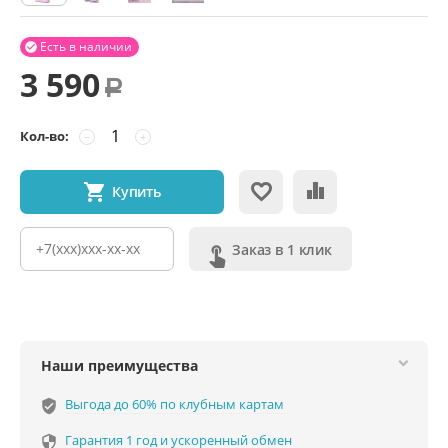
Есть в наличии

3 590
Р
Кол-во:
−
+
Купить
Заказ в 1 клик
Наши преимущества
Выгода до 60% по клубным картам
verified_user
Гарантия 1 год и ускоренный обмен
