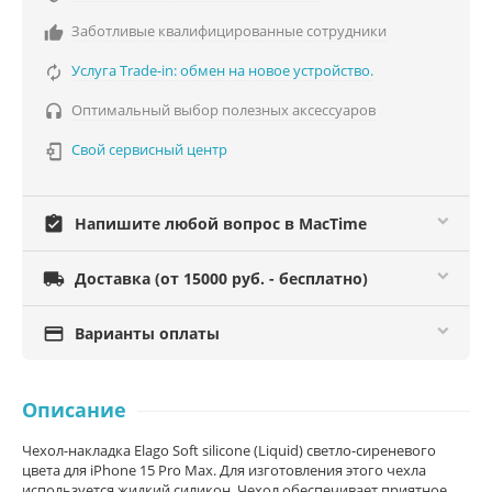
Заботливые квалифицированные сотрудники

Услуга Trade-in: обмен на новое устройство.

Оптимальный выбор полезных аксессуаров

Свой сервисный центр

assignment_turned_in
Напишите любой вопрос в MacTime

Доставка (от 15000 руб. - бесплатно)

Варианты оплаты
Описание
Чехол-накладка Elago Soft silicone (Liquid) светло-сиреневого
цвета для iPhone 15 Pro Max. Для изготовления этого чехла
используется жидкий силикон. Чехол обеспечивает приятное