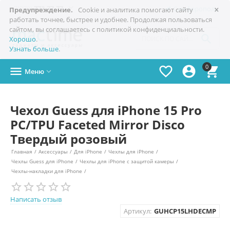
×

+7(978)
773-77-77
Симферополь
Предупреждение.
Cookie и аналитика помогают сайту
работать точнее, быстрее и удобнее. Продолжая пользоваться
сайтом, вы соглашаетесь с политикой конфиденциальности.

Хорошо
.
Узнать больше
.
0




Меню

Чехол Guess для iPhone 15 Pro
PC/TPU Faceted Mirror Disco
Твердый розовый
Главная
/
Аксессуары
/
Для iPhone
/
Чехлы для iPhone
/
Чехлы Guess для iPhone
/
Чехлы для iPhone с защитой камеры
/
Чехлы-накладки для iPhone
/
Написать отзыв
Артикул:
GUHCP15LHDECMP