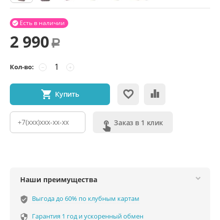
Есть в наличии

2 990
Р
Кол-во:
−
+
Купить
Заказ в 1 клик
Наши преимущества
Выгода до 60% по клубным картам
verified_user
Гарантия 1 год и ускоренный обмен
