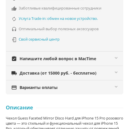
Заботливые квалифицированные сотрудники

Услуга Trade-in: обмен на новое устройство.

Оптимальный выбор полезных аксессуаров

Свой сервисный центр

assignment_turned_in
Напишите любой вопрос в MacTime

Доставка (от 15000 руб. - бесплатно)

Варианты оплаты
Описание
Чехол Guess Faceted Mirror Disco Hard для iPhone 15 Pro розового
цвета — это стильный и функциональный чехол для iPhone 15
Pro, который обеспечивает отличную защиту от повреждений.