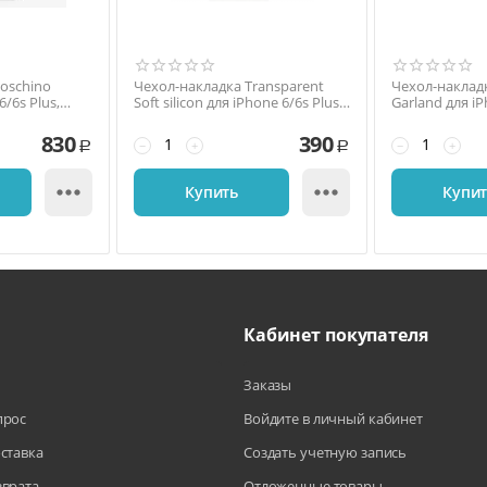
oschino
Чехол-накладка Transparent
Чехол-накладк
6/6s Plus,
Soft silicon для iPhone 6/6s Plus,
Garland для iP
икарбонат,
силикон, чёрный
кристаллами S
серебряный /
830
390
−
+
−
+
Р
Р


Купить
Купи
Кабинет покупателя
Заказы
прос
Войдите в личный кабинет
оставка
Создать учетную запись
зврата
Отложенные товары