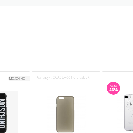
Артикул:
CCASE--001 6 plusBLK
MOSCHINO
СКИДКА
46%