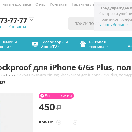
плата и доставка
О нас
Контакты
Гарантия и поддержка
Скидки
Предупреждени
быстрее и удобне
73-77-77
политикой конфи

Узнать больше
.
мне
Контакты
ушники и
Телевизоры и
Бытовая
онки
Apple TV
техника



ckproof для iPhone 6/6s Plus, п
/
Чехол-накладка Air Bag Shockproof для iPhone 6/6s Plus, полиу
 6s Plus
127
Есть в наличии

450
Р
Кол-во:
−
+