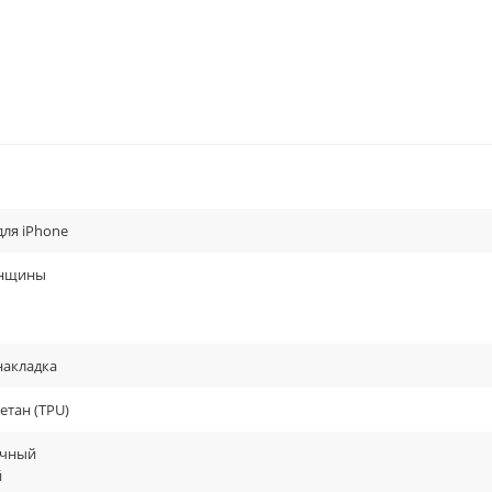
для iPhone
енщины
накладка
етан (TPU)
ачный
й