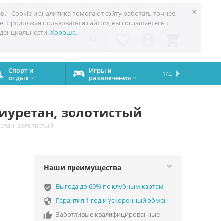
 до 60%
Техноблог
Trade-in
Акции
Сервис
Услуги
×
е.
Cookie и аналитика помогают сайту работать точнее,
е. Продолжая пользоваться сайтом, вы соглашаетесь с
0
денциальности.
Хорошо
.




Спорт и
Игры и
Сервисный
Сравните
Подарки
Запчасти
Бренды
1/2

отдых
развлечения
центр
iPhone
на все


случаи
олиуретан, золотистый
ретан, золотистый
Наши преимущества
Выгода до 60% по клубным картам
verified_user
Гарантия 1 год и ускоренный обмен

Заботливые квалифицированные
