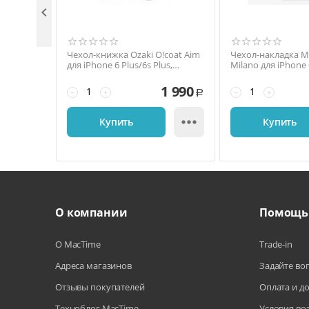

Чехол-книжка Ozaki O!coat Aim
Чехол-накладка M
для iPhone 6 Plus/6s Plus,
Milano для iPhone 
натуральная кожа, белый
полиуретан / пол
чёрный / белый
1 990
−
+
−
+
Р

Купить
Купить
О компании
Помощь
О MacTime
Trade-in
Адреса магазинов
Задайте во
Отзывы покупателей
Оплата и д
Техноблог MacTime
Условия во