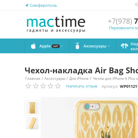
О
Симферополь
+7(978)
7
Перезвоните 
На
Apple
Аксессуары


ХИТ
кол
Чехол-накладка Air Bag Sho
/
/
/
Главная
Аксессуары
Для iPhone
Чехлы для iPhone 6 Plus и
Написать отзыв
Артикул:
WP01121