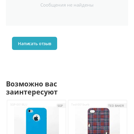
Сообщения не найдены
Написать отзыв
Возможно вас
заинтересуют
SGP-001BLU
Ted-001burb
S
SGP
TED BAKER