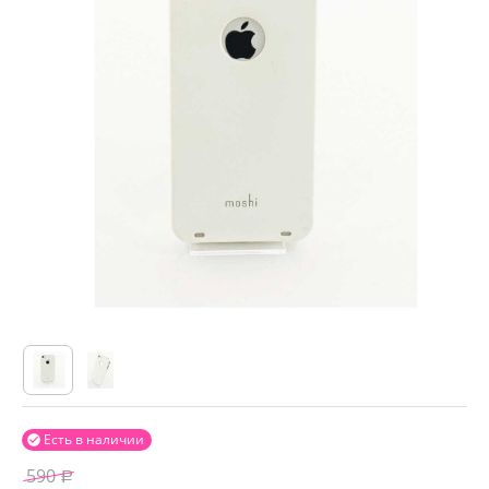
Есть в наличии

590
Р