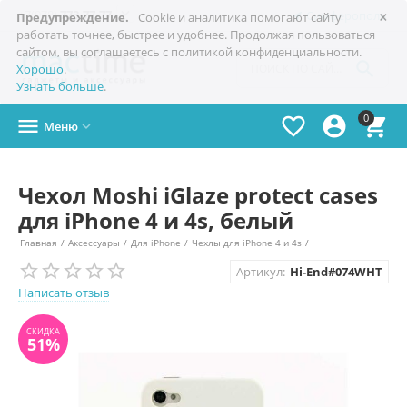
×

+7(978)
773-77-77
Симферополь
Предупреждение.
Cookie и аналитика помогают сайту
работать точнее, быстрее и удобнее. Продолжая пользоваться
сайтом, вы соглашаетесь с политикой конфиденциальности.

Хорошо
.
Узнать больше
.
0




Меню

Чехол Moshi iGlaze protect cases
для iPhone 4 и 4s, белый
Главная
/
Аксессуары
/
Для iPhone
/
Чехлы для iPhone 4 и 4s
/
СКИДКА
Артикул:
Hi-End#074WHT
51%
Написать отзыв