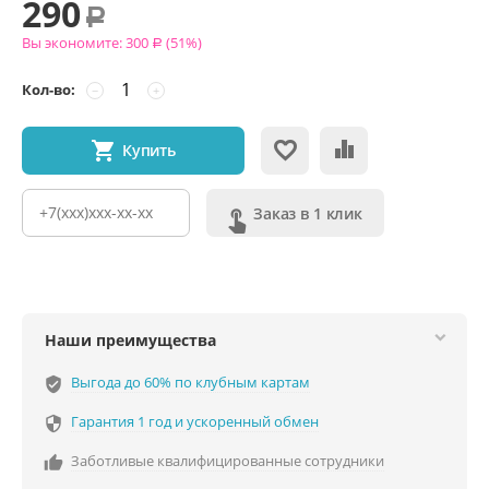
290
Р
Вы экономите:
300
(
51
%)
Р
Кол-во:
−
+
Купить
Заказ в 1 клик
Наши преимущества
Выгода до 60% по клубным картам
verified_user
Гарантия 1 год и ускоренный обмен

Заботливые квалифицированные сотрудники
