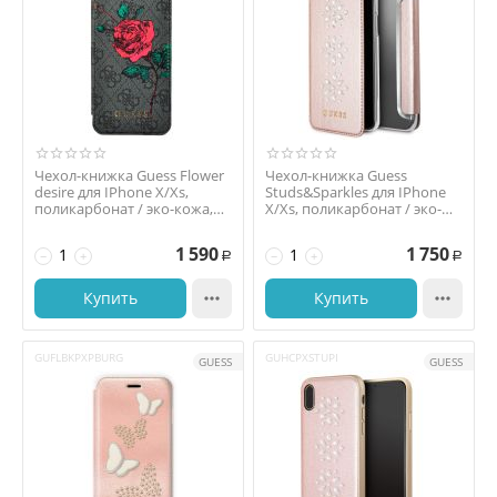
Чехол-книжка Guess Flower
Чехол-книжка Guess
desire для IPhone X/Xs,
Studs&Sparkles для IPhone
поликарбонат / эко-кожа,
X/Xs, поликарбонат / эко-
серый / борд...
кожа, розовый
1 590
1 750
−
+
−
+
Р
Р
Купить

Купить

GUFLBKPXPBURG
GUHCPXSTUPI
GUESS
GUESS