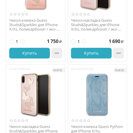
Чехол-книжка Guess
Чехол-накладка Guess
Studs&Sparkles для IPhone
Studs&Sparkles для IPhone
X/Xs, поликарбонат / эко-
X/Xs, поликарбонат / эко-
кожа, "розовое зо...
кожа, розовый
1 750
1 690
−
+
−
+
Р
Р
Купить

Купить

GUHCPXPBURG
GUFLBKPXPYLBL
GUESS
GUESS
Чехол-накладка Guess
Чехол-книжка Guess Python
Studs&Sparkles для IPhone
для IPhone X/Xs,