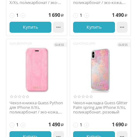
X/Xs, поликарбонат / эко-
поликарбонат / эко-кожа,
кожа, "розовое ...
синий
1 690
1 490
−
+
−
+
Р
Р
Купить

Купить

GUFLBKPXPYLPI
GUHCPXGLUPPI
GUESS
GUESS
Чехол-книжка Guess Python
Чехол-накладка Guess Glitter
для IPhone X/Xs,
Palm spring для IPhone X/Xs,
поликарбонат / эко-кожа,
поликарбонат, розовый
розовый
1 490
1 690
−
+
−
+
Р
Р
Купить

Купить
