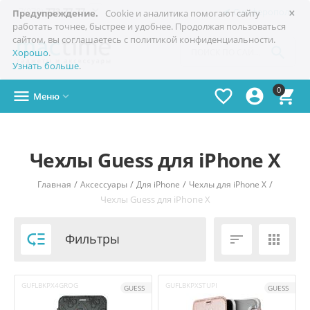
×

+7(978)
773-77-77
Симферополь
Предупреждение.
Cookie и аналитика помогают сайту
работать точнее, быстрее и удобнее. Продолжая пользоваться
сайтом, вы соглашаетесь с политикой конфиденциальности.

Хорошо
.
Узнать больше
.
0




Меню

Чехлы Guess для iPhone X
/
/
/
/
Главная
Аксессуары
Для iPhone
Чехлы для iPhone Х
Чехлы Guess для iPhone X

Фильтры


GUFLBKPX4GROG
GUFLBKPXSTUPI
GUESS
GUESS