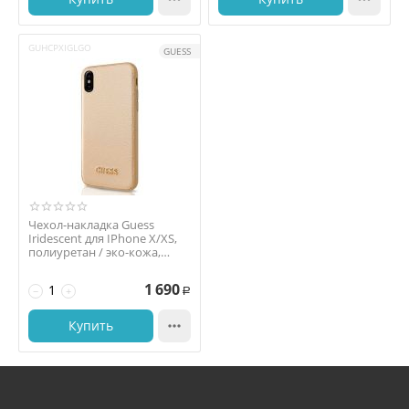
GUHCPXIGLGO
GUESS
Чехол-накладка Guess
Iridescent для IPhone X/XS,
полиуретан / эко-кожа,
золотой
1 690
−
+
Р
Купить
