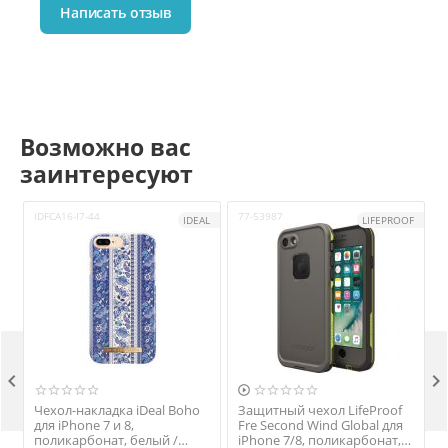
Написать отзыв
Возможно вас
заинтересуют
IDFCA16-I7-44
77-53987
I
IDEAL
LIFEPROOF



Чехол-накладка iDeal Boho
Защитный чехол LifeProof
для iPhone 7 и 8,
Fre Second Wind Global для
F
поликарбонат, белый /
iPhone 7/8, поликарбонат,