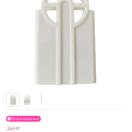
Есть в наличии

350
Р