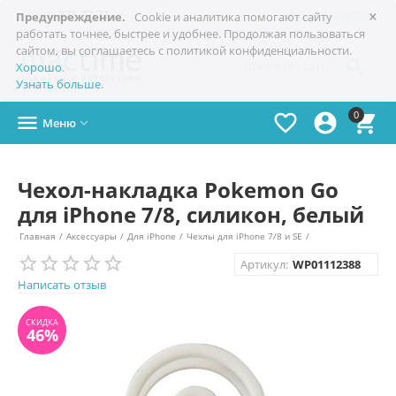
×

+7(978)
773-77-77
Симферополь
Предупреждение.
Cookie и аналитика помогают сайту
работать точнее, быстрее и удобнее. Продолжая пользоваться
сайтом, вы соглашаетесь с политикой конфиденциальности.

Хорошо
.
Узнать больше
.
0




Меню

Чехол-накладка Pokemon Go
для iPhone 7/8, силикон, белый
Главная
/
Аксессуары
/
Для iPhone
/
Чехлы для iPhone 7/8 и SE
/
СКИДКА
Артикул:
WP01112388
46%
Написать отзыв