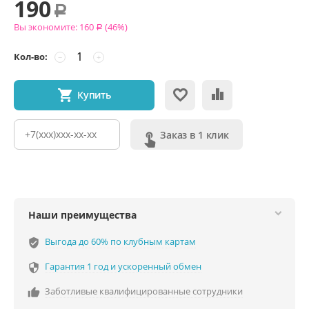
190
Р
Вы экономите:
160
(
46
%)
Р
Кол-во:
−
+
Купить
Заказ в 1 клик
Наши преимущества
Выгода до 60% по клубным картам
verified_user
Гарантия 1 год и ускоренный обмен

Заботливые квалифицированные сотрудники
