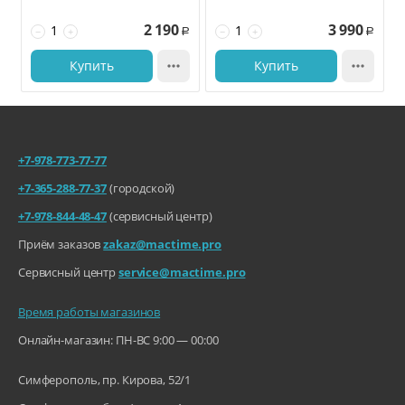
синий
серый
2 190
3 990
−
+
−
+
Р
Р
Купить

Купить

+7-978-773-77-77
+7-365-288-77-37
(городской)
+7-978-844-48-47
(сервисный центр)
Приём заказов
zakaz@mactime.pro
Сервисный центр
service@mactime.pro
Время работы магазинов
Онлайн-магазин: ПН-ВС 9:00 — 00:00
Симферополь, пр. Кирова, 52/1