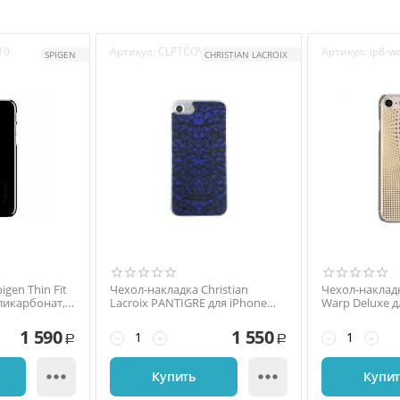
10
Артикул:
CLPTCOVIP7B
Артикул:
ip8-wd
SPIGEN
CHRISTIAN LACROIX
gen Thin Fit
Чехол-накладка Christian
Чехол-накладк
оликарбонат,
Lacroix PANTIGRE для iPhone
Warp Deluxe д
7/8, поликарбонат, синий
поликарбонат
золотой
1 590
1 550
−
+
−
+
Р
Р


Купить
Купи