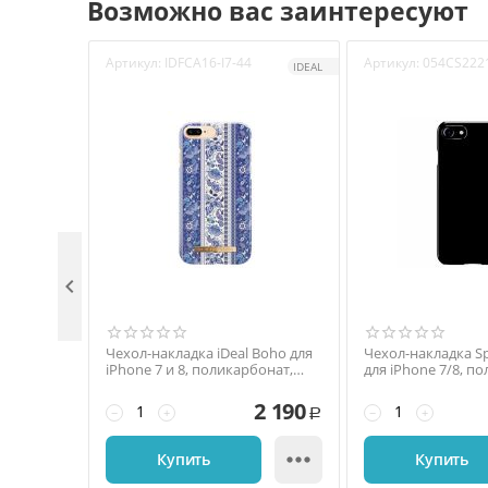
Возможно вас заинтересуют
Артикул:
IDFCA16-I7-44
Артикул:
054CS222
IDEAL

Чехол-накладка iDeal Boho для
Чехол-накладка Spi
iPhone 7 и 8, поликарбонат,
для iPhone 7/8, п
белый / синий
чёрный
2 190
−
+
−
+
Р

Купить
Купить