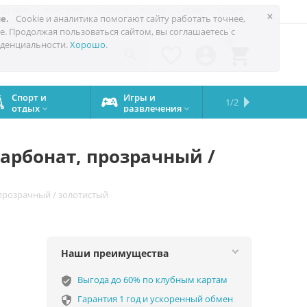
 до 60%
Техноблог
Trade-in
Акции
Сервис
Услуги
×
е.
Cookie и аналитика помогают сайту работать точнее,
е. Продолжая пользоваться сайтом, вы соглашаетесь с
0
денциальности.
Хорошо
.




Спорт и
Игры и
Сервисный
Сравните
Подарки
Запчасти
Бренды
1/2

отдых
развлечения
центр
iPhone
на все


случаи
карбонат, прозрачный /
, прозрачный / золотистый
Наши преимущества
Выгода до 60% по клубным картам
verified_user
Гарантия 1 год и ускоренный обмен
