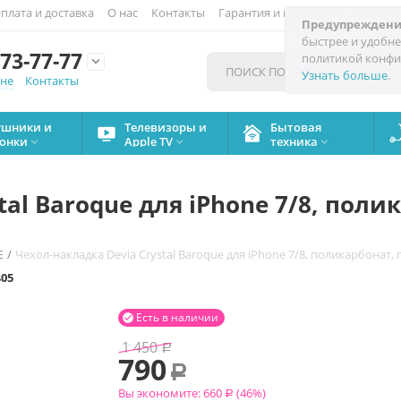
плата и доставка
О нас
Контакты
Гарантия и поддержка
Скидки
Предупреждени
быстрее и удобне
73-77-77
политикой конфи

Узнать больше
.
мне
Контакты
ушники и
Телевизоры и
Бытовая
онки
Apple TV
техника



tal Baroque для iPhone 7/8, поли
/
Чехол-накладка Devia Crystal Baroque для iPhone 7/8, поликарбонат
E
405
Есть в наличии

1 450
Р
790
Р
Вы экономите:
660
(
46
%)
Р