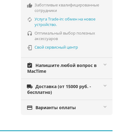
Заботливые квалифицированные

сотрудники
Услуга Trade-in: обмен на новое

устройство.
Оптимальный выбор полезных

аксессуаров
Свой сервисный центр

assignment_turned_in
Напишите любой вопрос в
MacTime

Доставка (от 15000 руб. -
бесплатно)

Варианты оплаты