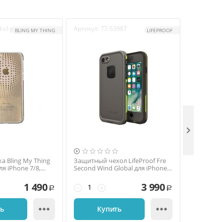
-cl-gld
Артикул:
77-53987
Артикул:
I
BLING MY THING
LIFEPROOF


а Bling My Thing
Защитный чехол LifeProof Fre
Чехол-нак
ля iPhone 7/8,
Second Wind Global для iPhone
Frost для 
, прозрачный /
7/8, поликарбонат, серый
полиурета
прозрач
1 490
3 990
−
+
−
+
Р
Р


ть
Купить
К