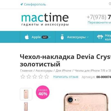
О
Симферополь
+7(978)
7
Перезвоните 
На
Apple
Аксессуары


ХИТ
кол
Чехол-накладка Devia Crys
золотистый
/
/
/
Главная
Аксессуары
Для iPhone
Чехлы для iPhone 7/8 и S
СКИДКА
46%
Написать отзыв
Артикул:
00-00007