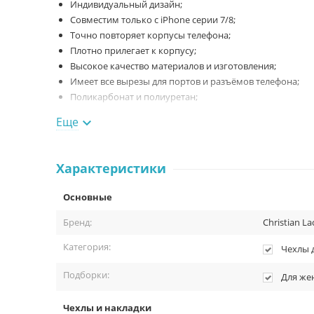
Индивидуальный дизайн;
Совместим только с iPhone серии 7/8;
Точно повторяет корпусы телефона;
Плотно прилегает к корпусу;
Высокое качество материалов и изготовления;
Имеет все вырезы для портов и разъёмов телефона;
Поликарбонат и полиуретан;
Изящный принт.
Еще

Характеристики
Покупка в Ma
Основные
Любые аксе
Бренд:
Christian La
У нас вы можете приобрести любые аксессуары, не только 
вам, подойдет ли выбранный аксессуар к вашему iPhone, о
Категория:
Чехлы 
любой город России и сделаем это в максимально быстры
Подборки:
Для ж
Чехлы и накладки