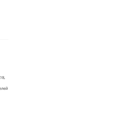
/8,
елей