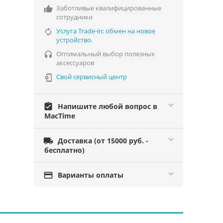
Заботливые квалифицированные

сотрудники
Услуга Trade-in: обмен на новое

устройство.
Оптимальный выбор полезных

аксессуаров
Свой сервисный центр

assignment_turned_in
Напишите любой вопрос в
MacTime

Доставка (от 15000 руб. -
бесплатно)

Варианты оплаты