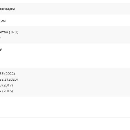
накладка
том
етан (TPU)
к
й
SE (2022)
SE 2 (2020)
8 (2017)
7 (2016)