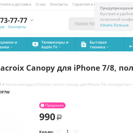
плата и доставка
О нас
Контакты
Гарантия и поддержка
Скидки
Предупреждени
быстрее и удобне
73-77-77
политикой конфи

Узнать больше
.
мне
Контакты
ушники и
Телевизоры и
Бытовая
онки
Apple TV
техника



acroix Canopy для iPhone 7/8, п
/
Чехол-накладка Christian Lacroix Canopy для iPhone 7/8, полиуретан
E
IP7W
Предзаказ

990
Р
Кол-во:
−
+