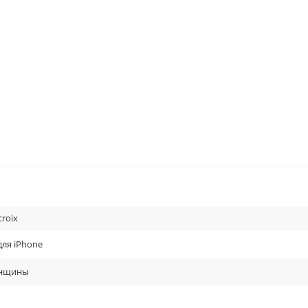
cTime - это выгодно
ссуары по доступным ценам
croix
кейс-накладку Christian Lacroix по доступным ценам. Мы всегда подск
тветим на вопросы по оплате и доставке. Кстати, мы отправим ваш зак
для iPhone
е сроки.
енщины