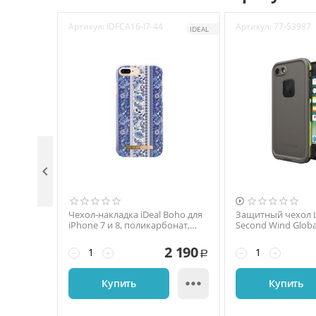
Артикул:
IDFCA16-I7-44
Артикул:
77-53987
IDEAL


Чехол-накладка iDeal Boho для
Защитный чехол Li
iPhone 7 и 8, поликарбонат,
Second Wind Globa
белый / синий
7/8, поликарбонат
2 190
−
+
−
+
Р

Купить
Купить