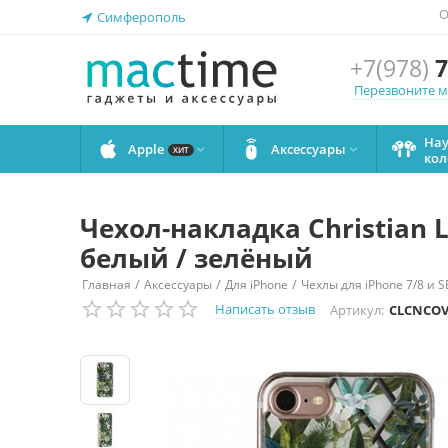
О
Симферополь
+7(978)
7
Перезвоните 
На
Apple
Аксессуары


ХИТ
кол
Чехол-накладка Christian L
белый / зелёный
/
/
/
Главная
Аксессуары
Для iPhone
Чехлы для iPhone 7/8 и S
Написать отзыв
Артикул:
CLCNCOV