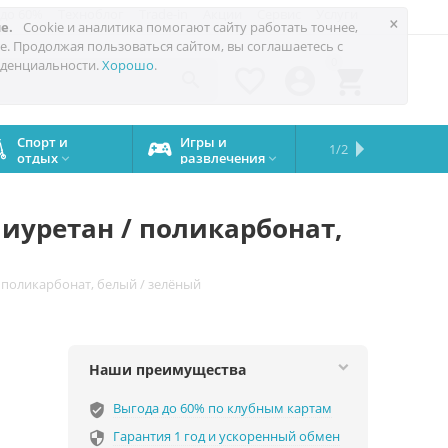
 до 60%
Техноблог
Trade-in
Акции
Сервис
Услуги
×
е.
Cookie и аналитика помогают сайту работать точнее,
е. Продолжая пользоваться сайтом, вы соглашаетесь с
0
денциальности.
Хорошо
.




Спорт и
Игры и
Сервисный
Сравните
Подарки
Запчасти
Бренды
1/2

отдых
развлечения
центр
iPhone
на все


случаи
олиуретан / поликарбонат,
 / поликарбонат, белый / зелёный
Наши преимущества
Выгода до 60% по клубным картам
verified_user
Гарантия 1 год и ускоренный обмен
