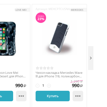
Артикул:
MEHCP7CUSNA
Артикул:
M
LOVE MEI
MERCEDES
СКИДКА
СКИДКА
23%
41%

ол Love Mei
Чехол-накладка Mercedes Wave
Чехол-на
esert для iPhone
lll для iPhone 7/8, поликарбонат,
Organic lll
онат / алюминий,
синий
полиурета
1 290
Р
 серый
серебрис
990
990
−
+
−
+
Р
Р


ть
Купить
К