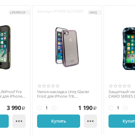
Артикул:
IP7HYB-GLCFGMT
LIFEPROOF
UNIQ
feProof Fre
Чехол-накладка Uniq Glacier
Защитный чех
l для iPhone
Frost для iPhone 7/8,
CAMO SERIES D
, серый
полиуретан, синий /
7/8, поликарб
прозрачный
коричневый /
3 990
1 190
−
+
−
+
Р
Р


Купить
Купи