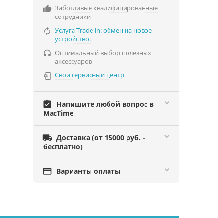
Заботливые квалифицированные

сотрудники
Услуга Trade-in: обмен на новое

устройство.
Оптимальный выбор полезных

аксессуаров
Свой сервисный центр

assignment_turned_in
Напишите любой вопрос в
MacTime

Доставка (от 15000 руб. -
бесплатно)

Варианты оплаты