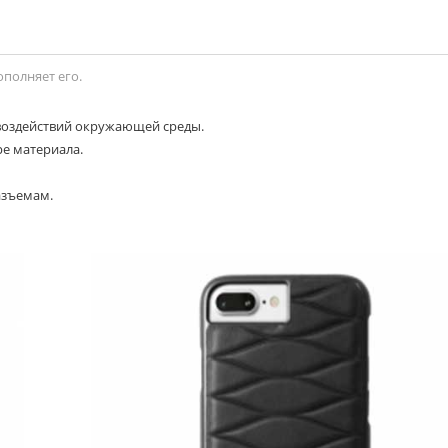
ополняет его.
 воздействий окружающей среды.
ре материала.
азъемам.