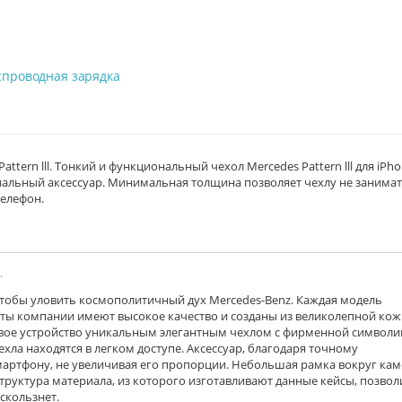
спроводная зарядка
tern lll. Тонкий и функциональный чехол Mercedes Pattern lll для iPho
миальный аксессуар. Минимальная толщина позволяет чехлу не занима
телефон.
.
чтобы уловить космополитичный дух Mercedes-Benz. Каждая модель
ты компании имеют высокое качество и созданы из великолепной кож
свое устройство уникальным элегантным чехлом с фирменной символи
хла находятся в легком доступе. Аксессуар, благодаря точному
мартфону, не увеличивая его пропорции. Небольшая рамка вокруг ка
труктура материала, из которого изготавливают данные кейсы, позвол
ыскользнет.