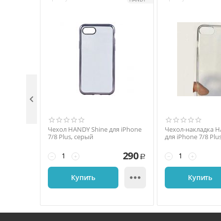

Чехол HANDY Shine для iPhone
Чехол-накладка HA
7/8 Plus, серый
для iPhone 7/8 Plus
поликарбонат, п
290
−
+
−
+
Р

Купить
Купить