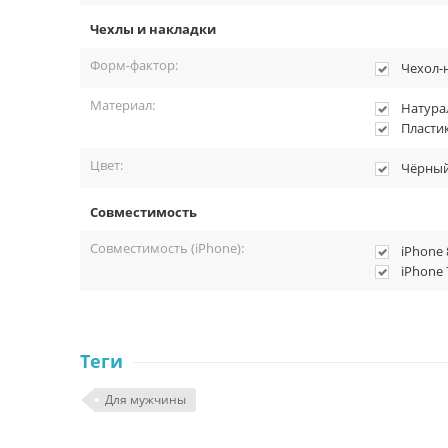
iPhone 7 Plus.
Чехлы и накладки
iPhone 8 Plus.
Комплектация.
Форм-фактор:
Чехол-
Материал:
Натура
В комплект поставки входит:
Пласти
Чехол-накладка
.
Упаковка.
Цвет:
Чёрны
Совместимость
Совместимость (iPhone):
iPhone 
iPhone 
Теги
Для мужчины