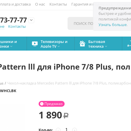
плата и доставка
О нас
Контакты
Гарантия и поддержка
Скидки
Предупреждени
быстрее и удобне
73-77-77
политикой конфи

Узнать больше
.
мне
Контакты
ушники и
Телевизоры и
Бытовая
онки
Apple TV
техника



ttern lll для iPhone 7/8 Plus, п
/
Чехол-накладка Mercedes Pattern lll для iPhone 7/8 Plus, поликарб
lus
LWHCLBK
Предзаказ

1 890
Р
Кол-во:
−
+