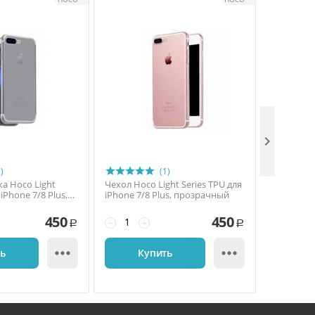

)
(1)
а Hoco Light
Чехол Hoco Light Series TPU для
Чехол-нак
 iPhone 7/8 Plus,
iPhone 7/8 Plus, прозрачный
Crystal дл
прозрачный /
полиурет
розовый
450
450
−
+
−
+
Р
Р


ть
Купить
К