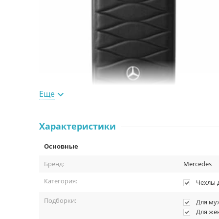
Еще

Как пользоваться чехлом?
Характеристики
Все просто: два движения и кейс будет плотно закреплен 
Основные
Протрите Ваш гаджет салфеткой от пыли и грязи.
Бренд:
Mercedes
Наденьте кейс на Ваше устройство.
Категория:
Чехлы 
Совместимость аксессуара.
Подборки:
Для му
Эксклюзивно для iPhone.
Для ж