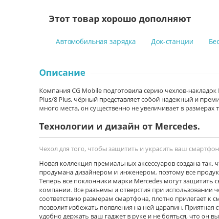
Этот товар хорошо дополняют
Автомобильная зарядка
Док-станции
Бе
Описание
Компания CG Mobile подготовила серию чехлов-накладок Pat
Plus/8 Plus, чёрный представляет собой надежный и пре
много места, он существенно не увеличивает в размерах 
Технологии и дизайн от Mercedes.
Чехол для того, чтобы защитить и украсить ваш смартфон
Новая коллекция премиальных аксессуаров создана так, 
продумана дизайнером и инженером, поэтому все продук
Теперь все поклонники марки Mercedes могут защитить 
компании. Все разъемы и отверстия при использовании че
соответствию размерам смартфона, плотно прилегает к с
позволит избежать появления на ней царапин. Приятная с
удобно держать ваш гаджет в руке и не бояться, что он в