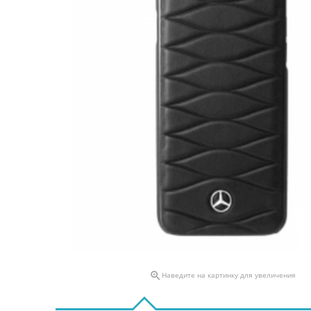

Наведите на картинку для увеличения