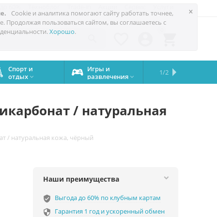
 до 60%
Техноблог
Trade-in
Акции
Сервис
Услуги
×
е.
Cookie и аналитика помогают сайту работать точнее,
е. Продолжая пользоваться сайтом, вы соглашаетесь с
0
денциальности.
Хорошо
.




Спорт и
Игры и
Сервисный
Сравните
Подарки
Запчасти
Бренды
1/2

отдых
развлечения
центр
iPhone
на все


случаи
оликарбонат / натуральная
онат / натуральная кожа, чёрный
Наши преимущества
Выгода до 60% по клубным картам
verified_user
Гарантия 1 год и ускоренный обмен
