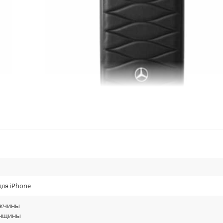
на корпусе вашего смартфона.
для iPhone
жчины
енщины