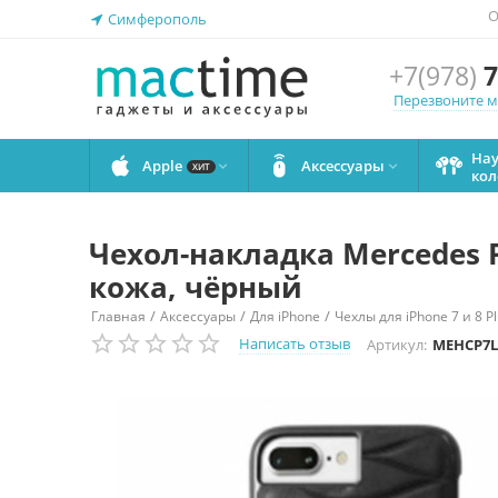
О
Симферополь
+7(978)
7
Перезвоните 
На
Apple
Аксессуары


ХИТ
кол
Чехол-накладка Mercedes Pa
кожа, чёрный
/
/
/
Главная
Аксессуары
Для iPhone
Чехлы для iPhone 7 и 8 P
Написать отзыв
Артикул:
MEHCP7