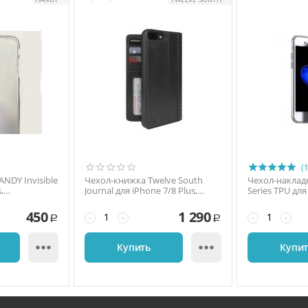
(1
NDY Invisible
Чехол-книжка Twelve South
Чехол-накладк
,
Journal для iPhone 7/8 Plus,
Series TPU для
розрачный
натуральная кожа, чёрный
полиуретан, 
чёрный
450
1 290
−
+
−
+
Р
Р


Купить
Купи