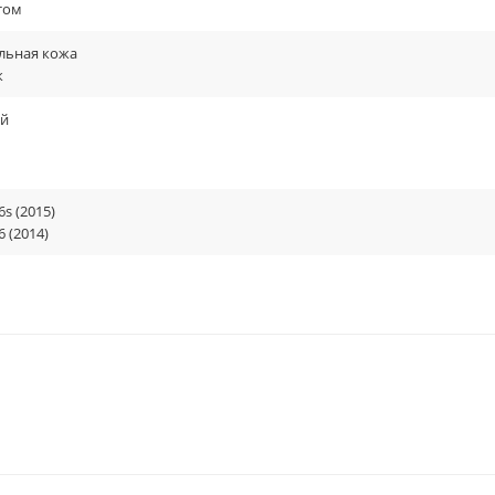
том
льная кожа
к
й
6s (2015)
6 (2014)