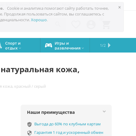
 до 60%
Техноблог
Trade-in
Акции
Сервис
Услуги
×
е.
Cookie и аналитика помогают сайту работать точнее,
е. Продолжая пользоваться сайтом, вы соглашаетесь с
0
денциальности.
Хорошо
.




Спорт и
Игры и
Сервисный
Сравните
Подарки
Запчасти
Бренды
1/2

отдых
развлечения
центр
iPhone
на все


случаи
/ натуральная кожа,
ая кожа, красный / серый
Наши преимущества
Выгода до 60% по клубным картам
verified_user
Гарантия 1 год и ускоренный обмен
