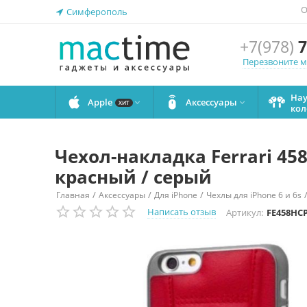
О
Симферополь
+7(978)
7
Перезвоните 
На
Apple
Аксессуары


ХИТ
кол
Чехол-накладка Ferrari 45
красный / серый
/
/
/
Главная
Аксессуары
Для iPhone
Чехлы для iPhone 6 и 6s
Написать отзыв
Артикул:
FE458HC