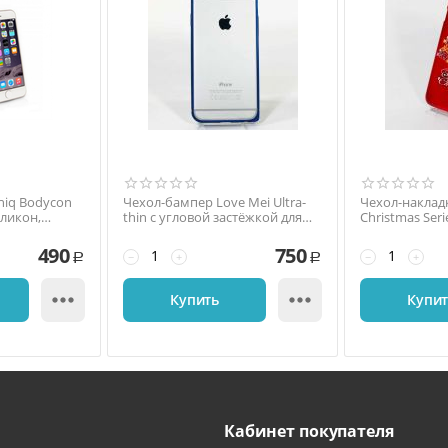
niq Bodycon
Чехол-бампер Love Mei Ultra-
Чехол-наклад
иликон,
thin с угловой застёжкой для
Christmas Seri
iPhone 6/6s, алюминий, синий
поликарбонат
490
750
−
+
−
+
Р
Р


Купить
Купи
Кабинет покупателя