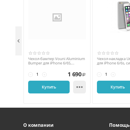

Чехол-бампер Vouni Aluminium
Чехол-накладка U
Bumper для iPhone 6/6S,
для iPhone 6/6s, с
алюминий, золотистый
прозрачный
1 690
−
+
−
+
Р

Купить
Купить
О компании
Помощь