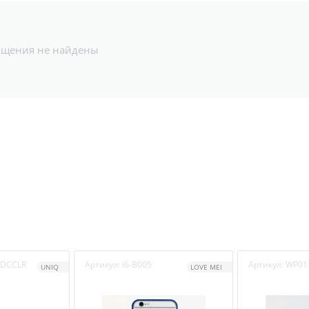
бщения не найдены
BDCCLR
Артикул:
i6-B005
Артикул:
WP01
UNIQ
LOVE MEI