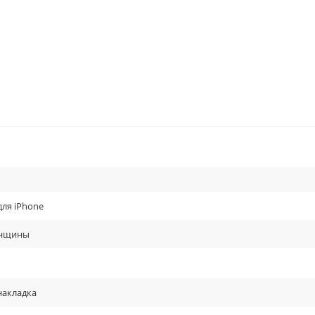
для iPhone
енщины
накладка