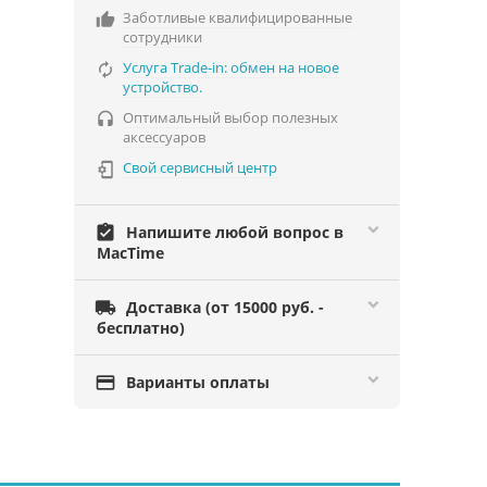
Заботливые квалифицированные

сотрудники
Услуга Trade-in: обмен на новое

устройство.
Оптимальный выбор полезных

аксессуаров
Свой сервисный центр

assignment_turned_in
Напишите любой вопрос в
MacTime

Доставка (от 15000 руб. -
бесплатно)

Варианты оплаты