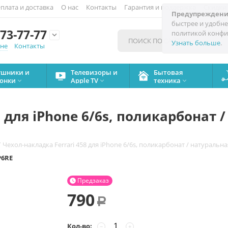
плата и доставка
О нас
Контакты
Гарантия и поддержка
Скидки
Предупреждени
быстрее и удобне
73-77-77
политикой конфи

Узнать больше
.
мне
Контакты
ушники и
Телевизоры и
Бытовая
онки
Apple TV
техника



8 для iPhone 6/6s, поликарбонат 
/
Чехол-накладка Ferrari 458 для iPhone 6/6s, поликарбонат / натуральн
P6RE
Предзаказ

790
Р
Кол-во:
−
+