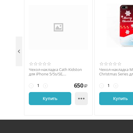

Чехол-накладка Cath Kidston
Чехол-накладка M
для iPhone 5/5s/SE,
Christmas Series д
поликарбонат, белый /
5/5s/SE, поликарб
красный
красный 3723
650
−
+
−
+
Р

Купить
Купить