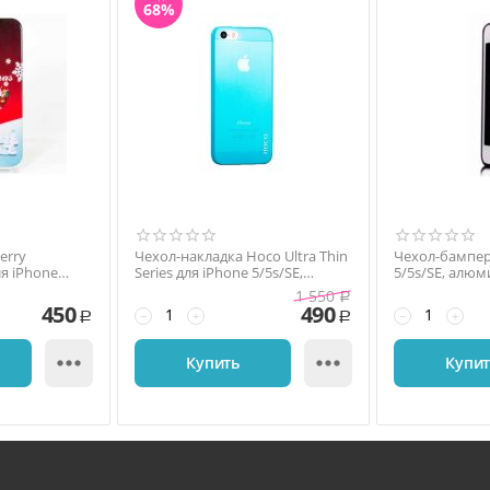
68%
erry
Чехол-накладка Hoco Ultra Thin
Чехол-бампер
ля iPhone
Series для iPhone 5/5s/SE,
5/5s/SE, алюм
онат,
силикон, голубой
фиолетовый
1 550
Р
450
490
−
+
−
+
Р
Р


Купить
Купи