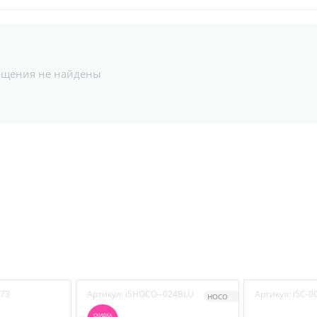
бщения не найдены
73
Артикул:
i5HOCO--024BLU
Артикул:
i5C-0
HOCO
СКИДКА