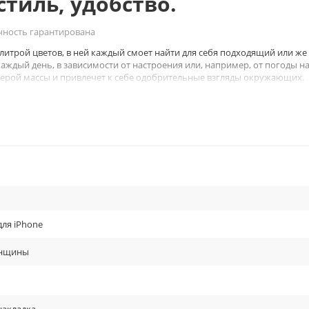
стиль, удобство.
ность гарантирована
литрой цветов, в ней каждый смоет найти для себя подходящий или же
аждый день, в зависимости от настроения или, например, от погоды н
 серой массы и привлечет к себе одобрительные взгляды окружающих.
 гибкая структура поможет защитить ваш гаджет от падения, а также
ление царапин и грязи.
для iPhone
енщины