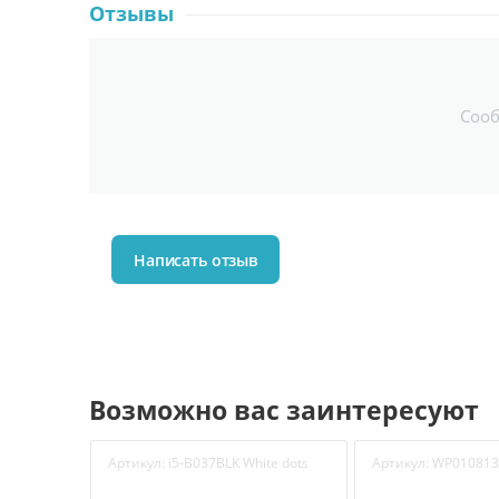
Отзывы
Соо
Написать отзыв
Возможно вас заинтересуют
Артикул:
i5-B037BLK White dots
Артикул:
WP010813