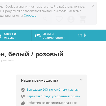
 до 60%
Техноблог
Trade-in
Акции
Сервис
Услуги
×
е.
Cookie и аналитика помогают сайту работать точнее,
е. Продолжая пользоваться сайтом, вы соглашаетесь с
0
денциальности.
Хорошо
.




Спорт и
Игры и
Сервисный
Сравните
Подарки
Запчасти
Бренды
1/2

отдых
развлечения
центр
iPhone
на все


случаи
он, белый / розовый
 / розовый
Наши преимущества
Выгода до 60% по клубным картам
verified_user
Гарантия 1 год и ускоренный обмен

Заботливые квалифицированные
