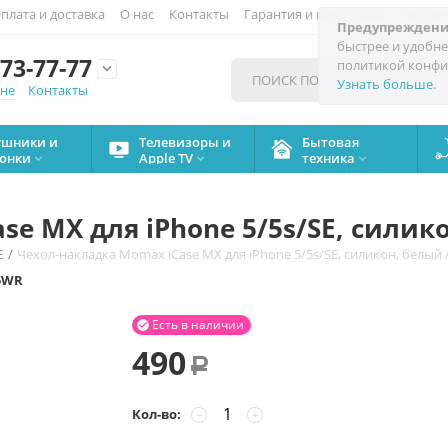
плата и доставка
О нас
Контакты
Гарантия и поддержка
Скидки
Предупреждени
быстрее и удобне
73-77-77
политикой конфи

Узнать больше
.
мне
Контакты
ушники и
Телевизоры и
Бытовая
онки
Apple TV
техника



e MX для iPhone 5/5s/SE, силик
/
Чехол-накладка Momax iCase MX для iPhone 5/5s/SE, силикон, белый
E
5WR
Есть в наличии

490
Р
Кол-во:
−
+