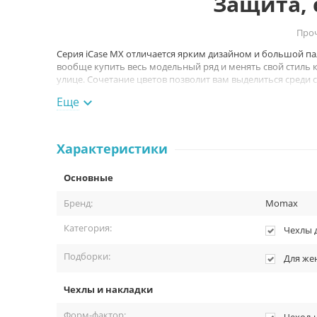
Защита, 
Проч
Серия iCase MX отличается ярким дизайном и большой па
вообще купить весь модельный ряд и менять свой стиль к
улице. Сочетание цветов позволит вам выделиться среди
Бампер изготовлен из высококачественного силикона, его
Еще

позволит сохранить его внешний вид, предотвращая появ
Характеристики
Основные
Бренд:
Momax
Категория:
Чехлы 
Подборки:
Для ж
Чехлы и накладки
Форм-фактор: