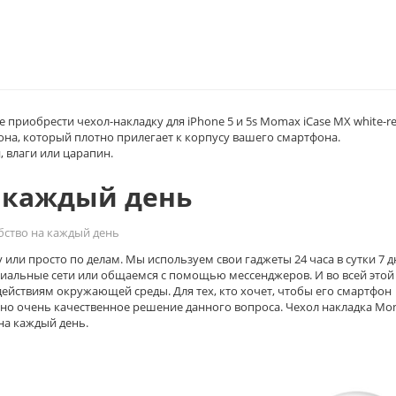
 приобрести чехол-накладку для iPhone 5 и 5s Momax iCase MX
white-
r
на, который плотно прилегает к корпусу вашего смартфона.
, влаги или царапин.
 каждый день
бство на каждый день
или просто по делам. Мы используем свои гаджеты 24 часа в сутки 7 д
циальные сети или общаемся с помощью мессенджеров. И во всей этой
ействиям окружающей среды. Для тех, кто хочет, чтобы его смартфон
но очень качественное решение данного вопроса. Чехол накладка M
 на каждый день.