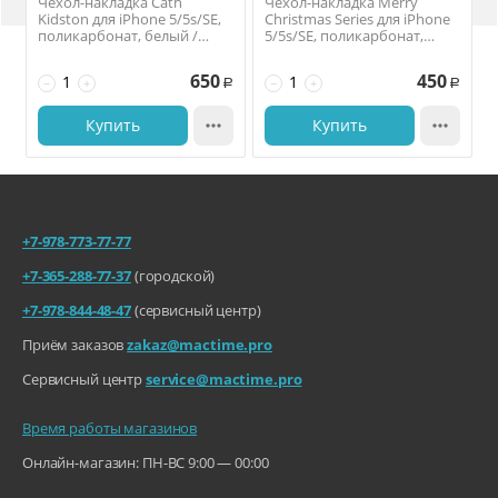
Чехол-накладка Cath
Чехол-накладка Merry
Kidston для iPhone 5/5s/SE,
Christmas Series для iPhone
поликарбонат, белый /
5/5s/SE, поликарбонат,
красный
красный 3723
650
450
−
+
−
+
Р
Р
Купить

Купить

+7-978-773-77-77
+7-365-288-77-37
(городской)
+7-978-844-48-47
(сервисный центр)
Приём заказов
zakaz@mactime.pro
Сервисный центр
service@mactime.pro
Время работы магазинов
Онлайн-магазин: ПН-ВС 9:00 — 00:00