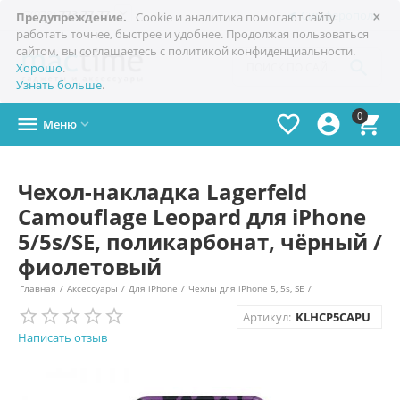
×

+7(978)
773-77-77
Симферополь
Предупреждение.
Cookie и аналитика помогают сайту
работать точнее, быстрее и удобнее. Продолжая пользоваться
сайтом, вы соглашаетесь с политикой конфиденциальности.

Хорошо
.
Узнать больше
.
0




Меню

Чехол-накладка Lagerfeld
Camouflage Leopard для iPhone
5/5s/SE, поликарбонат, чёрный /
фиолетовый
Главная
/
Аксессуары
/
Для iPhone
/
Чехлы для iPhone 5, 5s, SE
/
Артикул:
KLHCP5CAPU
Написать отзыв