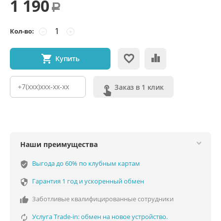
1 190
Р
Кол-во:
−
+
Купить
Заказ в 1 клик
Наши преимущества
Выгода до 60% по клубным картам
verified_user
Гарантия 1 год и ускоренный обмен

Заботливые квалифицированные сотрудники

Услуга Trade-in: обмен на новое устройство.
