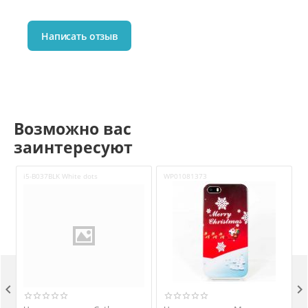
Написать отзыв
Возможно вас
заинтересуют
i5-B037BLK White dots
WP01081373
i

