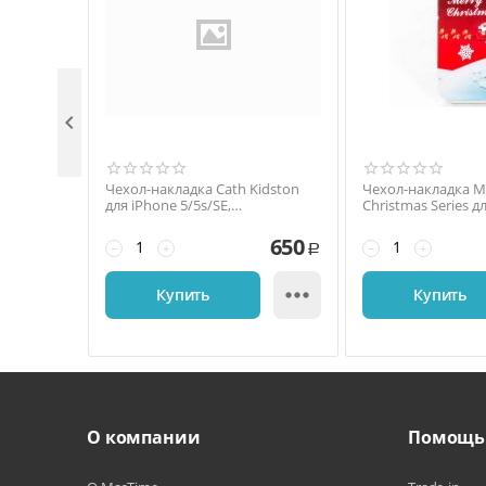

Чехол-накладка Cath Kidston
Чехол-накладка M
для iPhone 5/5s/SE,
Christmas Series д
поликарбонат, белый /
5/5s/SE, поликарб
красный
красный 3723
650
−
+
−
+
Р

Купить
Купить
О компании
Помощь