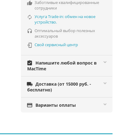
Заботливые квалифицированные

сотрудники
Услуга Trade-in: обмен на новое

устройство.
Оптимальный выбор полезных

аксессуаров
Свой сервисный центр

assignment_turned_in
Напишите любой вопрос в
MacTime

Доставка (от 15000 руб. -
бесплатно)

Варианты оплаты