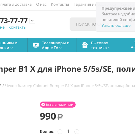
плата и доставка
О нас
Контакты
Гарантия и поддержка
Скидки
Предупреждени
быстрее и удобне
73-77-77
политикой конфи

Узнать больше
.
мне
Контакты
ушники и
Телевизоры и
Бытовая
онки
Apple TV
техника



per B1 X для iPhone 5/5s/SE, пол
/
Чехол-бампер Colorant Bumper B1 X для iPhone 5/5s/SE, поликарбон
E
Есть в наличии

990
Р
Кол-во:
−
+