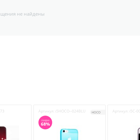
бщения не найдены
73
Артикул:
i5HOCO--024BLU
Артикул:
i5C-0
HOCO
СКИДКА
68%