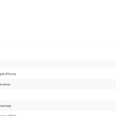
для iPhone
жчины
бампер