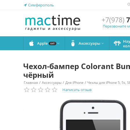
О
Симферополь
+7(978)
7
Перезвоните 
На
Apple
Аксессуары


ХИТ
кол
Чехол-бампер Colorant Bum
чёрный
/
/
/
Главная
Аксессуары
Для iPhone
Чехлы для iPhone 5, 5s, S
Написать отзыв