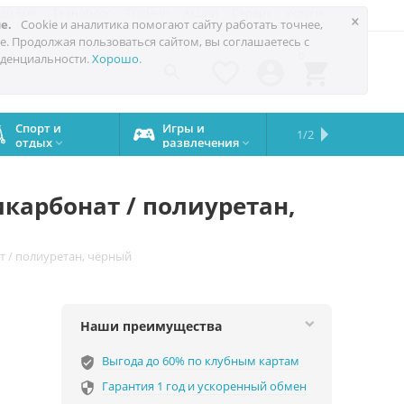
 до 60%
Техноблог
Trade-in
Акции
Сервис
Услуги
×
е.
Cookie и аналитика помогают сайту работать точнее,
е. Продолжая пользоваться сайтом, вы соглашаетесь с
0
денциальности.
Хорошо
.




Спорт и
Игры и
Сервисный
Сравните
Подарки
Запчасти
Бренды
1/2

отдых
развлечения
центр
iPhone
на все


случаи
икарбонат / полиуретан,
ат / полиуретан, чёрный
Наши преимущества
Выгода до 60% по клубным картам
verified_user
Гарантия 1 год и ускоренный обмен
