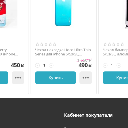
erry
Чехол-накладка Hoco Ultra Thin
Чехол-бампер
ля iPhone
Series для iPhone 5/5s/SE,
5/5s/SE, алюм
онат,
силикон, голубой
фиолетовый
1 550
Р
450
490
−
+
−
+
Р
Р


Купить
Купи
Кабинет покупателя