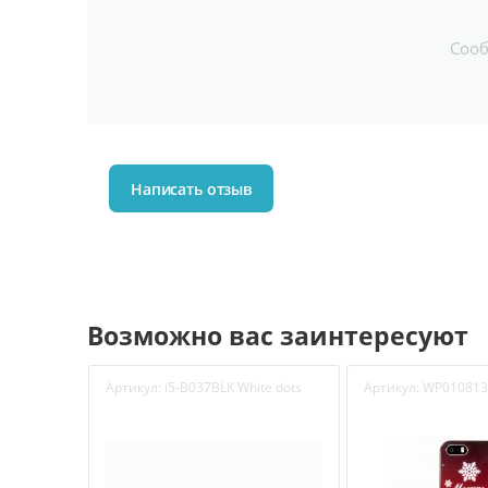
Соо
Написать отзыв
Возможно вас заинтересуют
Артикул:
i5-B037BLK White dots
Артикул:
WP010813