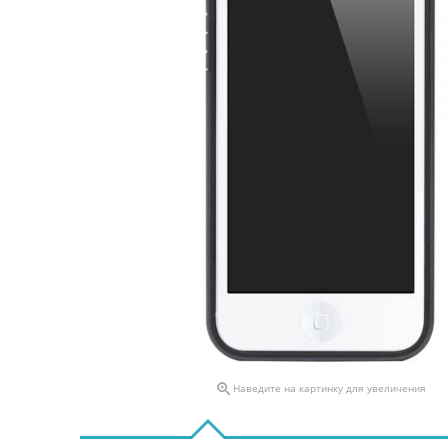

Наведите на картинку для увеличения