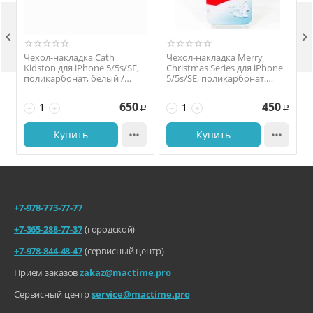


Чехол-накладка Cath
Чехол-накладка Merry
Kidston для iPhone 5/5s/SE,
Christmas Series для iPhone
поликарбонат, белый /
5/5s/SE, поликарбонат,
красный
красный 3723
650
450
−
+
−
+
Р
Р
Купить

Купить

+7-978-773-77-77
+7-365-288-77-37
(городской)
+7-978-844-48-47
(сервисный центр)
Приём заказов
zakaz@mactime.pro
Сервисный центр
service@mactime.pro