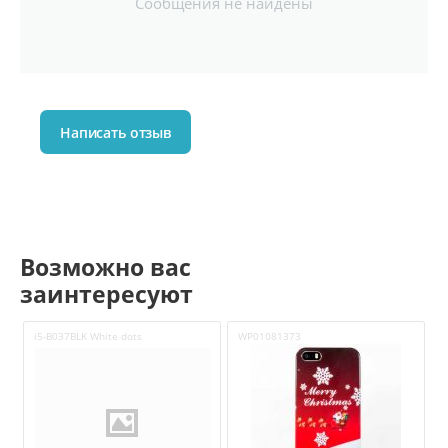
Сообщения не найдены
Написать отзыв
Возможно вас
заинтересуют
i5-B037BLK White dots
WP01081373
i