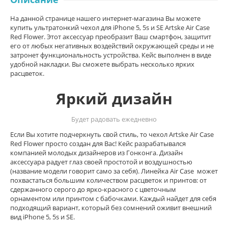
На данной странице нашего интернет-магазина Вы можете
купить ультратонкий чехол для iPhone 5, 5s и SE Artske Air Сase
Red Flower. Этот аксессуар преобразит Ваш смартфон, защитит
его от любых негативных воздействий окружающей среды и не
затронет функциональность устройства. Кейс выполнен в виде
удобной накладки. Вы сможете выбрать несколько ярких
расцветок.
Яркий дизайн
Будет радовать ежедневно
Если Вы хотите подчеркнуть свой стиль, то чехол
Artske Air Сase
Red Flower просто создан для Вас! Кейс разрабатывался
компанией молодых дизайнеров из Гонконга. Дизайн
аксессуара радует глаз своей простотой и воздушностью
(название модели говорит само за себя). Линейка Air Сase может
похвастаться большим количеством расцветок и принтов: от
сдержанного серого до ярко-красного с цветочным
орнаментом или принтом с бабочками. Каждый найдет для себя
подходящий вариант, который без сомнений оживит внешний
вид iPhone 5, 5s и SE.