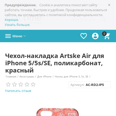
×

+7(978)
773-77-77
Симферополь
Предупреждение.
Cookie и аналитика помогают сайту
работать точнее, быстрее и удобнее. Продолжая пользоваться
сайтом, вы соглашаетесь с политикой конфиденциальности.

Хорошо
.
Узнать больше
.
0




Меню

Чехол-накладка Artske Air для
iPhone 5/5s/SE, поликарбонат,
красный
Главная
/
Аксессуары
/
Для iPhone
/
Чехлы для iPhone 5, 5s, SE
/
Артикул:
AC-RD2-IP5
Написать отзыв