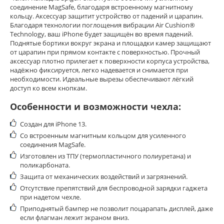
соединение MagSafe, благодаря встроенному магнитному
кольцу. Аксессуар защитит устройство от падений и царапин.
Благодаря технологии поглощения вибрации Air Cushion®
Technology, ваш iPhone будет защищён во время падений.
Поднятые бортики вокруг экрана и площадки камер защищают
от царапин при прямом контакте с поверхностью.
Прочный
аксессуар плотно прилегает к поверхности корпуса устройства,
надёжно фиксируется, легко надевается и снимается при
необходимости.
И
деальные вырезы обеспечивают лёгкий
доступ ко всем кнопкам.
Особенности и возможности чехла:
Создан для iPhone 13.
Со встроенным магнитным кольцом для усиленного
соединения MagSafe.
Изготовлен из ТПУ (термопластичного полиуретана) и
поликарбоната
.
Защита от механических воздействий и загрязнений.
Отсутствие препятствий для беспроводной зарядки гаджета
при надетом чехле.
Приподнятый бампер не позволит поцарапать дисплей, даже
если флагман лежит экраном вниз.