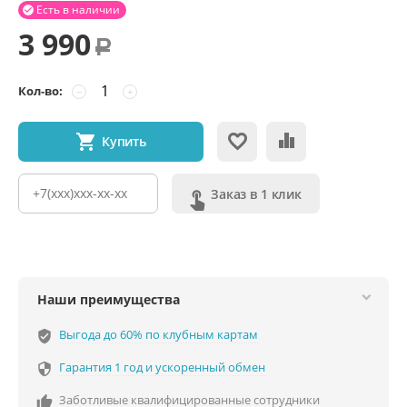
Есть в наличии

3 990
Р
Кол-во:
−
+
Купить
Заказ в 1 клик
Наши преимущества
Выгода до 60% по клубным картам
verified_user
Гарантия 1 год и ускоренный обмен

Заботливые квалифицированные сотрудники
