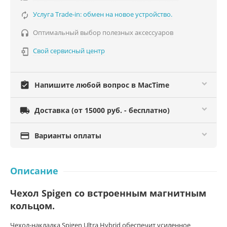
Услуга Trade-in: обмен на новое устройство.

Оптимальный выбор полезных аксессуаров

Свой сервисный центр

assignment_turned_in
Напишите любой вопрос в MacTime

Доставка (от 15000 руб. - бесплатно)

Варианты оплаты
Описание
Чехол Spigen со в
строенным магнитным
кольцом
.
Чехол-накладка Spigen Ultra Hybrid обеспечит усиленное