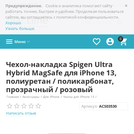
×

+7(978)
773-77-77
Симферополь
Предупреждение.
Cookie и аналитика помогают сайту
работать точнее, быстрее и удобнее. Продолжая пользоваться
сайтом, вы соглашаетесь с политикой конфиденциальности.

Хорошо
.
Узнать больше
.
0




Меню

Чехол-накладка Spigen Ultra
Hybrid MagSafe для iPhone 13,
полиуретан / поликарбонат,
прозрачный / розовый
Главная
/
Аксессуары
/
Для iPhone
/
Чехлы для iPhone 13
/
Артикул:
ACS03530
Написать отзыв