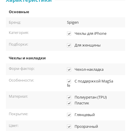
Комплектация:
Чехол-накладка Spigen Ultra Hybrid MagSafe для iPhone 13,
Основные
полиуретан / поликарбонат, прозрачный / розовый.
Бренд:
Spigen
Упаковка.
Категория:
Чехлы для iPhone
Подборки:
Для женщины
Чехлы и накладки
Форм-фактор:
Чехол-накладка
Особенности:
С поддержкой MagSa
fe
Материал:
Полиуретан (TPU)
Пластик
Покрытие:
Глянцевый
Цвет:
Прозрачный