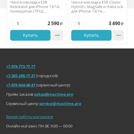
Чехол-накладка ESR
Чехол-накладка ESR Classic
Kickstand для iPhone 13/14,
Hybrid с MagSafe и HaloLock
полиуретан (TPU),
для iPhone 13/14,
прозрачный
полиуретан (TPU),
прозрачный
2 590
3 490
−
+
−
+
Р
Р
Купить

Купить

+7-978-773-77-77
+7-365-288-77-37
(городской)
+7-978-844-48-47
(сервисный центр)
Приём заказов
zakaz@mactime.pro
Сервисный центр
service@mactime.pro
Время работы магазинов
Онлайн-магазин: ПН-ВС 9:00 — 00:00