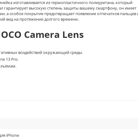
Линейка изготавливается из термопластичного полиуретана, который
ал гарантирует высокую степень защиты вашему смартфону, он имеет
нии, а особое покрытие предотвращает появление отпечатков пальцев 
ий вид на протяжении долгого времени.
OCO Camera Lens
гативных воздействий окружающей среды.
e 13 Pro.
азъёмам.
для iPhone