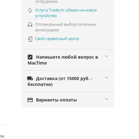
сотрудники
Услуга Trade-in: обмен на новое

устройство.
Оптимальный выбор полезных

аксессуаров
Свой сервисный центр

assignment_turned_in
Напишите любой вопрос в
MacTime

Доставка (от 15000 руб. -
бесплатно)

Варианты оплаты
ри