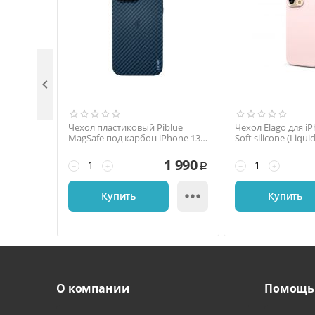

Чехол пластиковый Piblue
Чехол Elago для iP
MagSafe под карбон iPhone 13
Soft silicone (Liqu
Pro (черный)
1 990
−
+
−
+
Р

Купить
Купить
О компании
Помощь