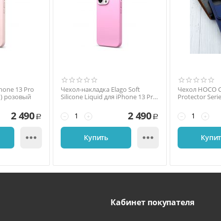
hone 13 Pro
Чехол-накладка Elago Soft
Чехол HOCO C
id) розовый
Silicone Liquid для iPhone 13 Pro,
Protector Seri
силикон / пластик, ярко-
Pro, полиурет
розовый
2 490
2 490
−
+
−
+
Р
Р


Купить
Купи
Кабинет покупателя