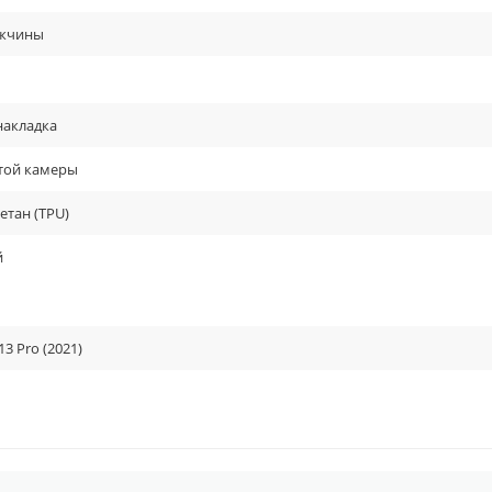
жчины
накладка
той камеры
етан (TPU)
й
13 Pro (2021)