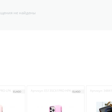
бщения не найдены
PRO-LPK
Артикул:
ES13SC61PRO-HPK
Артикул:
3484
ELAGO
ELAGO