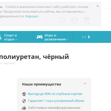
 до 60%
Техноблог
Trade-in
Акции
Сервис
Услуги
×
е.
Cookie и аналитика помогают сайту работать точнее,
е. Продолжая пользоваться сайтом, вы соглашаетесь с
0
денциальности.
Хорошо
.




Спорт и
Игры и
Сервисный
Сравните
Подарки
Запчасти
Бренды
1/2

отдых
развлечения
центр
iPhone
на все


случаи
, полиуретан, чёрный
ан, чёрный
Наши преимущества
Выгода до 60% по клубным картам
verified_user
Гарантия 1 год и ускоренный обмен

Заботливые квалифицированные
