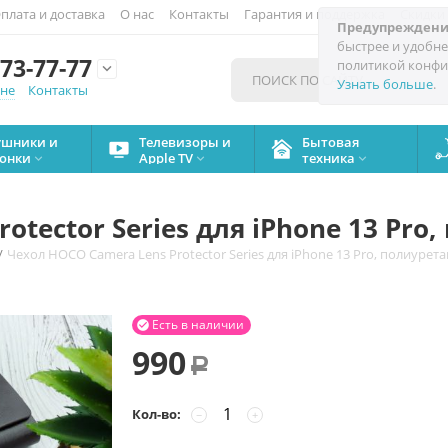
плата и доставка
О нас
Контакты
Гарантия и поддержка
Скидки
Предупреждени
быстрее и удобне
73-77-77
политикой конфи

Узнать больше
.
мне
Контакты
ушники и
Телевизоры и
Бытовая
онки
Apple TV
техника



otector Series для iPhone 13 Pro
/
Чехол HOCO Camera Lens Protector Series для iPhone 13 Pro, полиурет
Есть в наличии

990
Р
Кол-во:
−
+