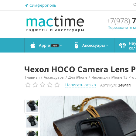
О
Симферополь
+7(978)
7
Перезвоните 
На
Apple
Аксессуары


ХИТ
кол
Чехол HOCO Camera Lens Pr
/
/
/
Главная
Аксессуары
Для iPhone
Чехлы для iPhone 13 Pro
Написать отзыв
Артикул:
348411