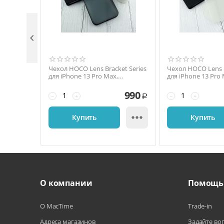

Чехол HOCO Lens Bracket Series
Чехол HOCO Lens B
для iPhone 13 Pro Max,
для iPhone 13 Pro 
полиуретан, прозрачный /
полиуретан, про
серый
990
−
+
−
+
Р

Купить
Купить
О компании
Помощь
О MacTime
Trade-in
Адреса магазинов
Задайте во