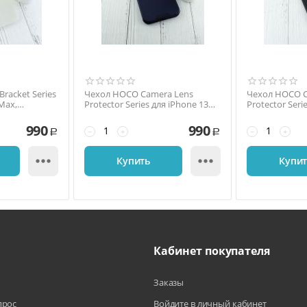
racket Series
Чехол HOCO Camera Lens
Чехол HOCO C
Max,
Protector Series для iPhone 13
Protector Seri
зрачный
Pro Max, полиуретан, синий
Pro Max, пол
990
990
−
+
−
+
Р
Р


Купить
Купи
Кабинет покупателя
Заказы
прос
Войдите в личный кабинет