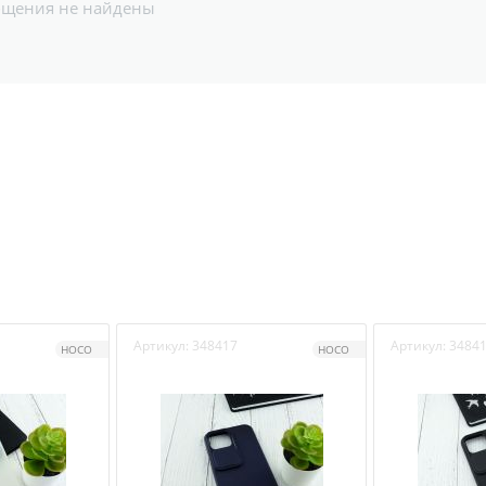
бщения не найдены
Артикул:
348417
Артикул:
3484
HOCO
HOCO