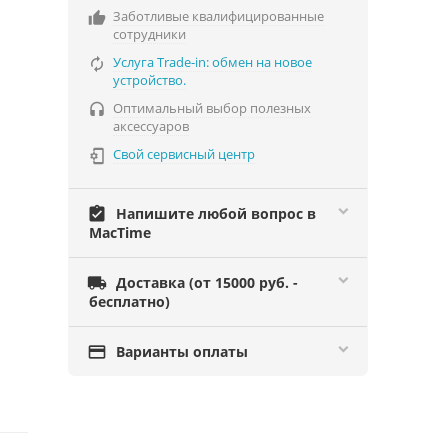
Заботливые квалифицированные

сотрудники
Услуга Trade-in: обмен на новое

устройство.
Оптимальный выбор полезных

аксессуаров
Свой сервисный центр

assignment_turned_in
Напишите любой вопрос в
MacTime

Доставка (от 15000 руб. -
бесплатно)

Варианты оплаты