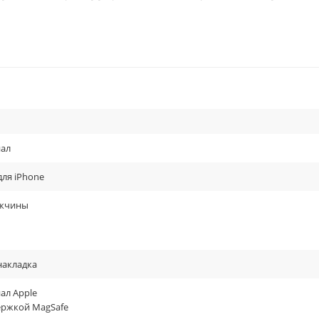
льная кожа, «тёмная ночь».
ал
для iPhone
жчины
накладка
ал Apple
ержкой MagSafe