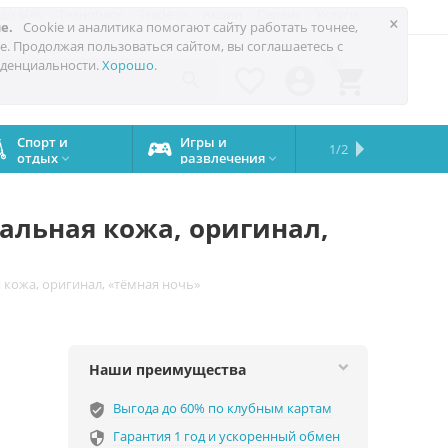
 до 60%
Техноблог
Trade-in
Акции
Сервис
Услуги
×
е.
Cookie и аналитика помогают сайту работать точнее,
е. Продолжая пользоваться сайтом, вы соглашаетесь с
0
денциальности.
Хорошо
.




Спорт и
Игры и
Сервисный
Сравните
Подарки
Запчасти
Бренды
1/2

отдых
развлечения
центр
iPhone
на все


случаи
ральная кожа, оригинал,
я кожа, оригинал, «тёмная ночь»
Наши преимущества
Выгода до 60% по клубным картам
verified_user
Гарантия 1 год и ускоренный обмен
