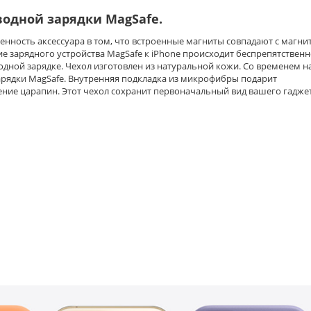
водной зарядки MagSafe.
нность аксессуара в том, что в
строенные магниты совпадают с магни
ие зарядного устройства MagSafe к iPhone происходит беспрепятственн
дной зарядке. Чехол изготовлен из натуральной кожи
. Со временем н
арядки MagSafe. Внутренняя подкладка из микрофибры подарит
ние царапин. Этот чехол сохранит первоначальный вид вашего гадже