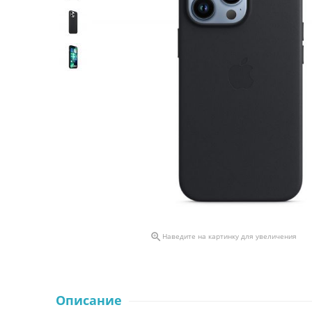

Наведите на картинку для увеличения
Описание