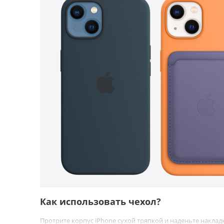
Как использовать чехол?
Протрите корпус iPhone сухой тряпкой и наденьте наклад