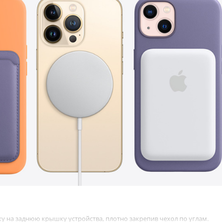
ку на заднюю крышку устройства, плотно закрепив чехол по углам.