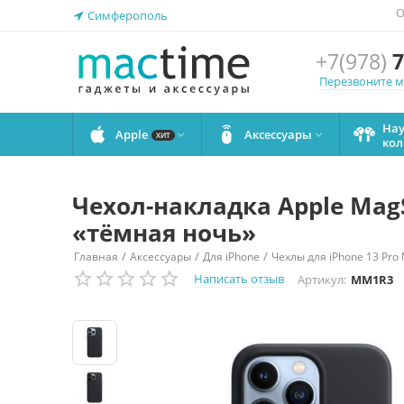
О
Симферополь
+7(978)
7
Перезвоните 
На
Apple
Аксессуары


ХИТ
кол
Чехол-накладка Apple MagS
«тёмная ночь»
/
/
/
Главная
Аксессуары
Для iPhone
Чехлы для iPhone 13 Pro
Написать отзыв
Артикул:
MM1R3