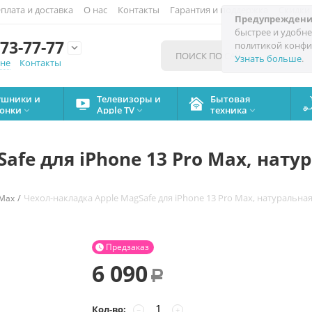
плата и доставка
О нас
Контакты
Гарантия и поддержка
Скидки
Предупреждени
быстрее и удобне
73-77-77
политикой конфи

Узнать больше
.
мне
Контакты
ушники и
Телевизоры и
Бытовая
онки
Apple TV
техника



afe для iPhone 13 Pro Max, нату
/
Чехол-накладка Apple MagSafe для iPhone 13 Pro Max, натуральна
 Max
Предзаказ

6 090
Р
Кол-во:
−
+