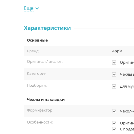
Еще

Комплектация:
Чехол-накладка MagSafe для iPhone 13 Pro Max, натура
Упаковка.
Характеристики
Основные
Бренд:
Apple
Оригинал / аналог:
Оригин
Категория:
Чехлы 
Подборки:
Для му
Чехлы и накладки
Форм-фактор:
Чехол-
Особенности:
Оригин
С подд