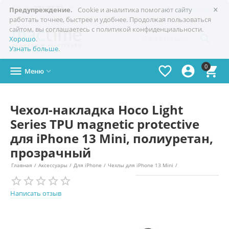
×

+7(978)
773-77-77
Симферополь
Предупреждение.
Cookie и аналитика помогают сайту
работать точнее, быстрее и удобнее. Продолжая пользоваться
сайтом, вы соглашаетесь с политикой конфиденциальности.

Хорошо
.
Узнать больше
.
0




Меню

Чехол-накладка Hoco Light
Series TPU magnetic protective
для iPhone 13 Mini, полиуретан,
прозрачный
Главная
/
Аксессуары
/
Для iPhone
/
Чехлы для iPhone 13 Mini
/
Написать отзыв