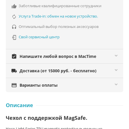
Заботливые квалифицированные сотрудники

Услуга Trade-in: обмен на новое устройство.

Оптимальный выбор полезных аксессуаров

Свой сервисный центр

assignment_turned_in
Напишите любой вопрос в MacTime

Доставка (от 15000 руб. - бесплатно)

Варианты оплаты
Описание
Чехол с поддержкой
MagSafe
.
Hoco Light Series TPU magnetic protective выполнен из