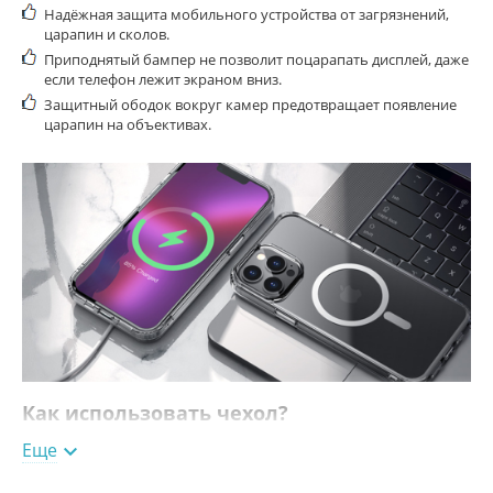
Надёжная защита мобильного устройства от загрязнений,
царапин и сколов.
Приподнятый бампер не позволит поцарапать дисплей, даже
если телефон лежит экраном вниз.
Защитный ободок вокруг камер предотвращает появление
царапин на объективах.
Как использовать чехол?
Еще

Протрите корпус iPhone сухой тряпкой и наденьте накладку на
заднюю крышку устройства, плотно закрепив чехол по углам.