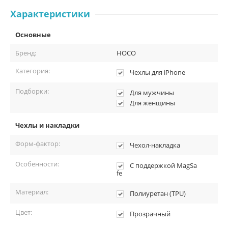
Комплектация:
Характеристики
Чехол-накладка Hoco Light Series TPU magnetic protective для
Основные
iPhone 13 Mini, полиуретан, прозрачный.
Упаковка.
Бренд:
HOCO
Категория:
Чехлы для iPhone
Подборки:
Для мужчины
Для женщины
Чехлы и накладки
Форм-фактор:
Чехол-накладка
Особенности:
С поддержкой MagSa
fe
Материал:
Полиуретан (TPU)
Цвет:
Прозрачный