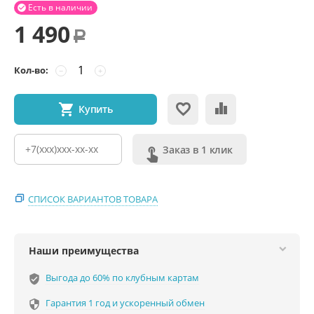
Есть в наличии

1 490
Р
Кол-во:
−
+
Купить
Заказ в 1 клик
СПИСОК ВАРИАНТОВ ТОВАРА
Наши преимущества
Выгода до 60% по клубным картам
verified_user
Гарантия 1 год и ускоренный обмен
