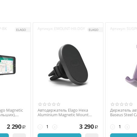
-BK
Артикул:
EMOUNT-HX-DGY
Артикул:
SUGP
ELAGO
ELAGO
ago Magnetic
Автодержатель Elago Hexa
Держатель а
ольших),
Aluminium Magnetic Mount
Baseus Steel C
Dark, серый
Car Mount Фи
2 290
3 290
−
+
−
+
Р
Р