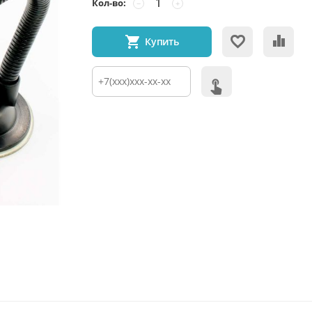
Кол-во:
−
+
Купить