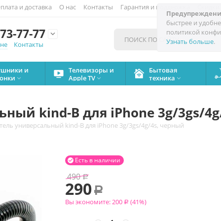
плата и доставка
О нас
Контакты
Гарантия и поддержка
Скидки
Предупреждени
быстрее и удобне
73-77-77
политикой конфи

Узнать больше
.
мне
Контакты
ушники и
Телевизоры и
Бытовая
онки
Apple TV
техника



ный kind-B для iPhone 3g/3gs/4g
ель универсальный kind-B для iPhone 3g/3gs/4g/4s, черный
Есть в наличии

490
Р
290
Р
Вы экономите:
200
(
41
%)
Р