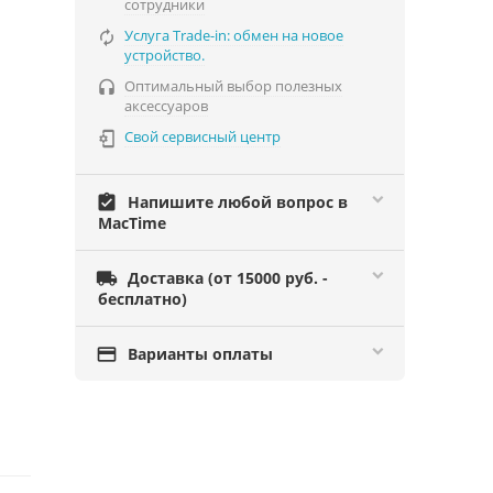
сотрудники
Услуга Trade-in: обмен на новое

устройство.
Оптимальный выбор полезных

аксессуаров
Свой сервисный центр

assignment_turned_in
Напишите любой вопрос в
MacTime

Доставка (от 15000 руб. -
бесплатно)

Варианты оплаты