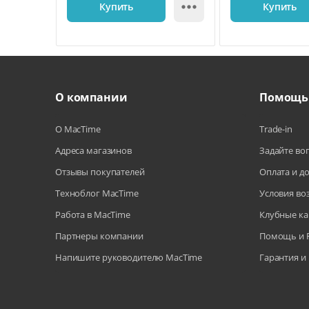

Купить
Купить
О компании
Помощь
О MacTime
Trade-in
Адреса магазинов
Задайте во
Отзывы покупателей
Оплата и д
Техноблог MacTime
Условия во
Работа в MacTime
Клубные ка
Партнеры компании
Помощь и 
Напишите руководителю MacTime
Гарантия и