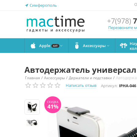
О
Симферополь
+7(978)
7
Перезвоните 
На
Apple
Аксессуары


ХИТ
кол
Автодержатель универсаль
/
/
/
Автодержат
Главная
Аксессуары
Держатели и подставки
СКИДКА
41%
Написать отзыв
Артикул:
IPHA-046