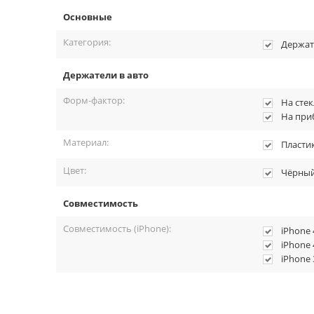
Основные
Категория:
Держат
Держатели в авто
Форм-фактор:
На стек
На при
Материал:
Пласти
Цвет:
Чёрны
Совместимость
Совместимость (iPhone):
iPhone 
iPhone 
iPhone 