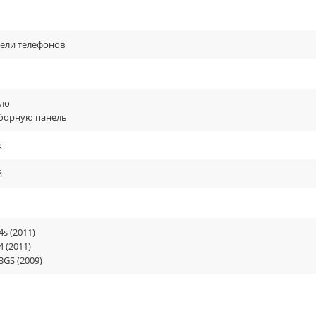
ели телефонов
ло
борную панель
к
й
4s (2011)
4 (2011)
3GS (2009)