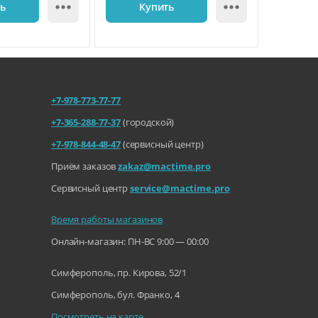


ть
Купить
К
+7-978-773-77-77
+7-365-288-77-37
(городской)
+7-978-844-48-47
(сервисный центр)
Приём заказов
zakaz@mactime.pro
Сервисный центр
service@mactime.pro
Время работы магазинов
Онлайн-магазин: ПН-ВС 9:00 — 00:00
Симферополь, пр. Кирова, 52/1
Симферополь, бул. Франко, 4
Посмотреть на карте