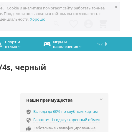
 до 60%
Техноблог
Trade-in
Акции
Сервис
Услуги
×
е.
Cookie и аналитика помогают сайту работать точнее,
е. Продолжая пользоваться сайтом, вы соглашаетесь с
0
денциальности.
Хорошо
.




Спорт и
Игры и
Сервисный
Сравните
Подарки
Запчасти
Бренды
1/2

отдых
развлечения
центр
iPhone
на все


случаи
/4s, черный
Наши преимущества
Выгода до 60% по клубным картам
verified_user
Гарантия 1 год и ускоренный обмен

Заботливые квалифицированные
