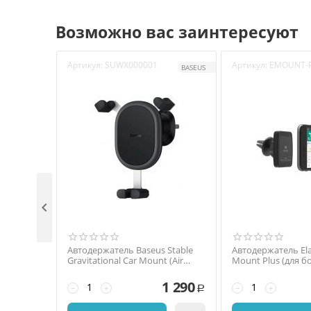
Возможно вас заинтересуют
Артикул:
SUWX000001
Артикул:
EMOUNT-P
BASEUS

Автодержатель Baseus Stable
Автодержатель El
Gravitational Car Mount (Air
Mount Plus (для б
Outlet version) Черный
черный
1 290
−
+
−
+
Р